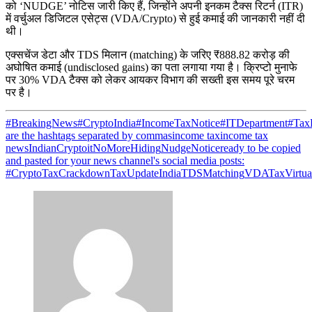
को ‘NUDGE’ नोटिस जारी किए हैं, जिन्होंने अपनी इनकम टैक्स रिटर्न (ITR)
में वर्चुअल डिजिटल एसेट्स (VDA/Crypto) से हुई कमाई की जानकारी नहीं दी
थी।
एक्सचेंज डेटा और TDS मिलान (matching) के जरिए ₹888.82 करोड़ की
अघोषित कमाई (undisclosed gains) का पता लगाया गया है। क्रिप्टो मुनाफे
पर 30% VDA टैक्स को लेकर आयकर विभाग की सख्ती इस समय पूरे चरम
पर है।
#BreakingNews
#CryptoIndia
#IncomeTaxNotice
#ITDepartment
#Tax
are the hashtags separated by commas
income tax
income tax
news
IndianCrypto
it
NoMoreHiding
NudgeNotice
ready to be copied
and pasted for your news channel's social media posts:
#CryptoTaxCrackdown
TaxUpdateIndia
TDSMatching
VDATax
Virtua