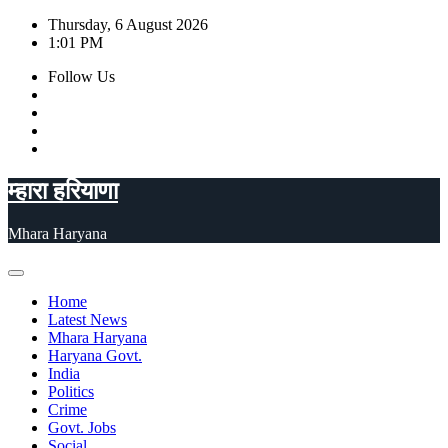
Skip
Thursday, 6 August 2026
to
1:01 PM
content
Follow Us
म्हारा हरियाणा
Mhara Haryana
Home
Latest News
Mhara Haryana
Haryana Govt.
India
Politics
Crime
Govt. Jobs
Social