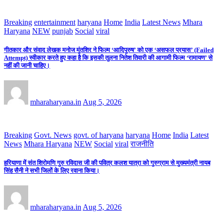
Breaking
entertainment
haryana
Home
India
Latest News
Mhara
Haryana
NEW
punjab
Social
viral
गीतकार और संवाद लेखक मनोज मुंतशिर ने फिल्म ‘आदिपुरुष’ को एक ‘असफल प्रयास’ (Failed
Attempt) स्वीकार करते हुए कहा है कि इसकी तुलना नितेश तिवारी की आगामी फिल्म ‘रामायण’ से
नहीं की जानी चाहिए।
mharaharyana.in
Aug 5, 2026
Breaking
Govt. News
govt. of haryana
haryana
Home
India
Latest
News
Mhara Haryana
NEW
Social
viral
राजनीति
हरियाणा में संत शिरोमणि गुरु रविदास जी की पवित्र कलश यात्रा को गुरुग्राम से मुख्यमंत्री नायब
सिंह सैनी ने सभी जिलों के लिए रवाना किया।
mharaharyana.in
Aug 5, 2026