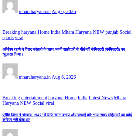
mharaharyana.in
Aug 6, 2026
Breaking
haryana
Home
India
Mhara Haryana
NEW
punjab
Social
sports
viral
अजिंक्य रहाणे ने विराट कोहली के साथ अपनी साझेदारी के पीछे की केमिस्ट्री (केमिस्ट्री) का
खुलासा किया।
mharaharyana.in
Aug 6, 2026
Breaking
entertainment
haryana
Home
India
Latest News
Mhara
Haryana
NEW
Social
viral
प्रीति जिंटा ने ‘बंटवारा 1947’ में सिर्फ खाना बनाया और सफाई की: ‘उस समय महिलाओं का कोई
करियर नहीं होता था’