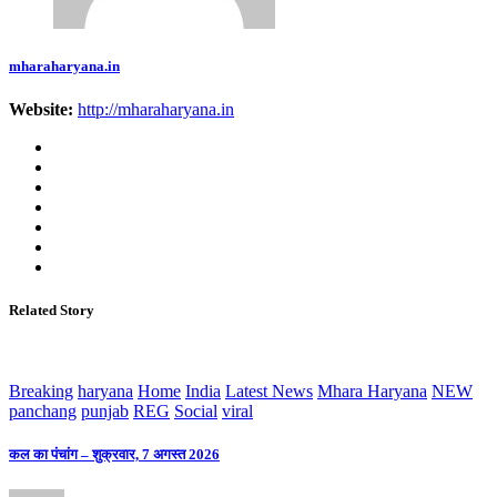
mharaharyana.in
Website:
http://mharaharyana.in
Related Story
Breaking
haryana
Home
India
Latest News
Mhara Haryana
NEW
panchang
punjab
REG
Social
viral
कल का पंचांग – शुक्रवार, 7 अगस्त 2026