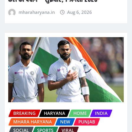
mharaharyana.in
Aug 6, 2026
BREAKING
HARYANA
HOME
INDIA
MHARA HARYANA
NEW
PUNJAB
SOCIAL
SPORTS
VIRAL