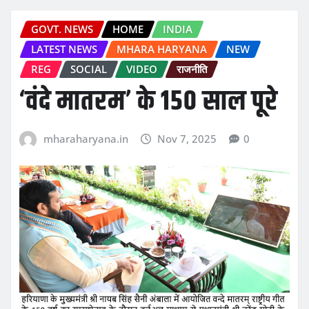
GOVT. NEWS
HOME
INDIA
LATEST NEWS
MHARA HARYANA
NEW
REG
SOCIAL
VIDEO
राजनीति
‘वंदे मातरम’ के 150 साल पूरे
mharaharyana.in
Nov 7, 2025
0