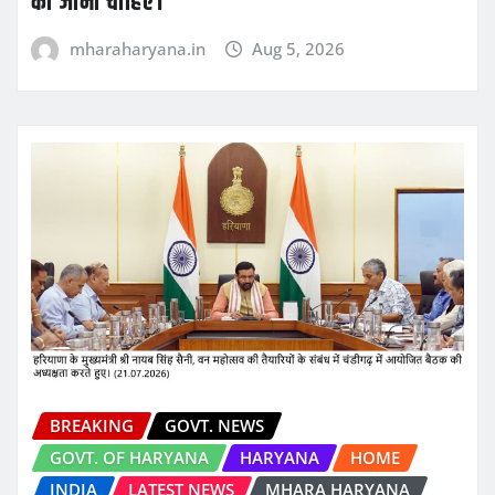
की जानी चाहिए।
mharaharyana.in
Aug 5, 2026
BREAKING
GOVT. NEWS
GOVT. OF HARYANA
HARYANA
HOME
INDIA
LATEST NEWS
MHARA HARYANA