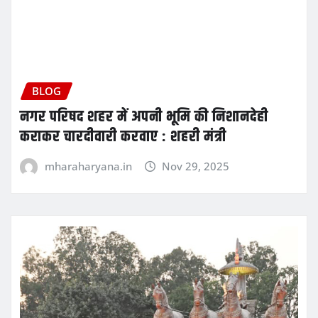
BLOG
नगर परिषद शहर में अपनी भूमि की निशानदेही
कराकर चारदीवारी करवाए : शहरी मंत्री
mharaharyana.in
Nov 29, 2025