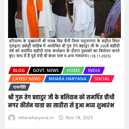
BLOG
GOVT. NEWS
HOME
INDIA
LATEST NEWS
MHARA HARYANA
SOCIAL
राजनीति
श्री गुरु तेग बहादुर जी के बलिदान को समर्पित चौथी
नगर कीर्तन यात्रा का साढौरा से हुआ भव्य शुभारंभ
mharaharyana.in
Nov 18, 2025