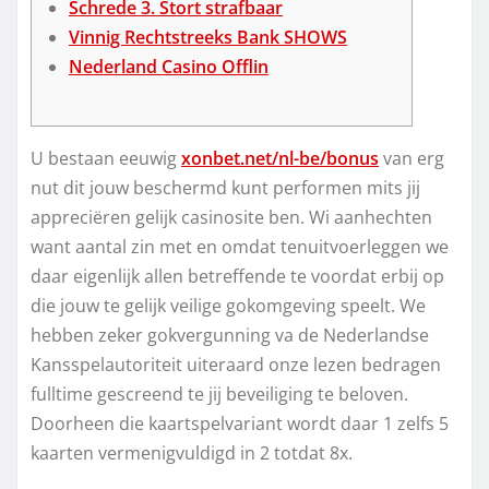
Schrede 3. Stort strafbaar
Vinnig Rechtstreeks Bank SHOWS
Nederland Casino Offlin
U bestaan eeuwig
xonbet.net/nl-be/bonus
van erg
nut dit jouw beschermd kunt performen mits jij
appreciëren gelijk casinosite ben. Wi aanhechten
want aantal zin met en omdat tenuitvoerleggen we
daar eigenlijk allen betreffende te voordat erbij op
die jouw te gelijk veilige gokomgeving speelt. We
hebben zeker gokvergunning va de Nederlandse
Kansspelautoriteit uiteraard onze lezen bedragen
fulltime gescreend te jij beveiliging te beloven.
Doorheen die kaartspelvariant wordt daar 1 zelfs 5
kaarten vermenigvuldigd in 2 totdat 8x.