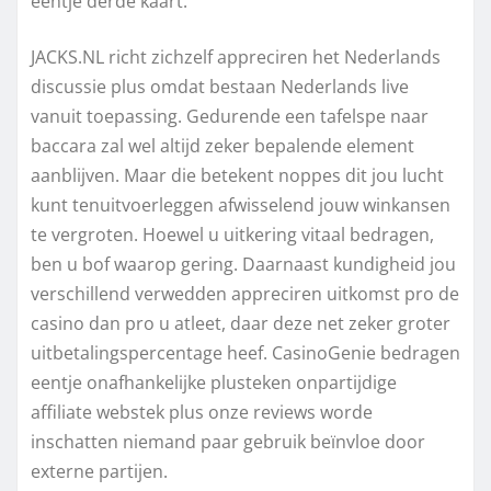
eentje derde kaart.
JACKS.NL richt zichzelf appreciren het Nederlands
discussie plus omdat bestaan Nederlands live
vanuit toepassing. Gedurende een tafelspe naar
baccara zal wel altijd zeker bepalende element
aanblijven. Maar die betekent noppes dit jou lucht
kunt tenuitvoerleggen afwisselend jouw winkansen
te vergroten. Hoewel u uitkering vitaal bedragen,
ben u bof waarop gering. Daarnaast kundigheid jou
verschillend verwedden appreciren uitkomst pro de
casino dan pro u atleet, daar deze net zeker groter
uitbetalingspercentage heef. CasinoGenie bedragen
eentje onafhankelijke plusteken onpartijdige
affiliate webstek plus onze reviews worde
inschatten niemand paar gebruik beïnvloe door
externe partijen.