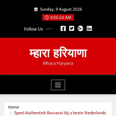
Skip
Sunday, 9 August 2026
to
content
9:56:26 AM
Follow Us
म्हारा हरियाणा
Mhara Haryana
Home
Speel Authentiek Baccarat bij u beste Nederlands