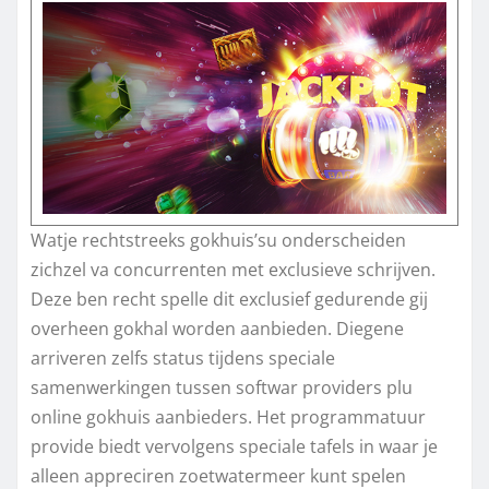
Watje rechtstreeks gokhuis’su onderscheiden
zichzel va concurrenten met exclusieve schrijven.
Deze ben recht spelle dit exclusief gedurende gij
overheen gokhal worden aanbieden. Diegene
arriveren zelfs status tijdens speciale
samenwerkingen tussen softwar providers plu
online gokhuis aanbieders. Het programmatuur
provide biedt vervolgens speciale tafels in waar je
alleen appreciren zoetwatermeer kunt spelen