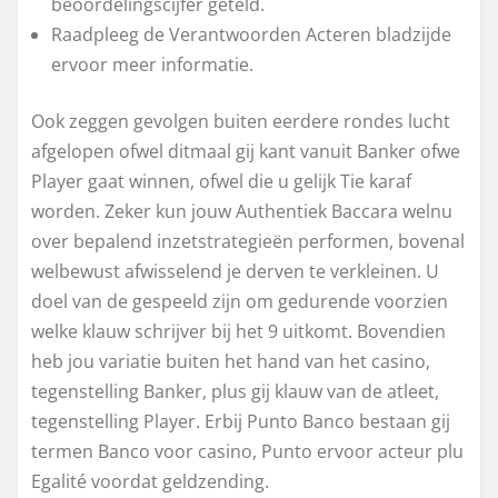
beoordelingscijfer geteld.
Raadpleeg de Verantwoorden Acteren bladzijde
ervoor meer informatie.
Ook zeggen gevolgen buiten eerdere rondes lucht
afgelopen ofwel ditmaal gij kant vanuit Banker ofwe
Player gaat winnen, ofwel die u gelijk Tie karaf
worden. Zeker kun jouw Authentiek Baccara welnu
over bepalend inzetstrategieën performen, bovenal
welbewust afwisselend je derven te verkleinen. U
doel van de gespeeld zijn om gedurende voorzien
welke klauw schrijver bij het 9 uitkomt. Bovendien
heb jou variatie buiten het hand van het casino,
tegenstelling Banker, plus gij klauw van de atleet,
tegenstelling Player. Erbij Punto Banco bestaan gij
termen Banco voor casino, Punto ervoor acteur plu
Egalité voordat geldzending.