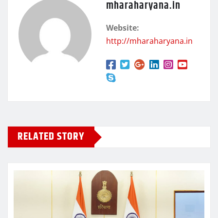
mharaharyana.in
Website:
http://mharaharyana.in
RELATED STORY