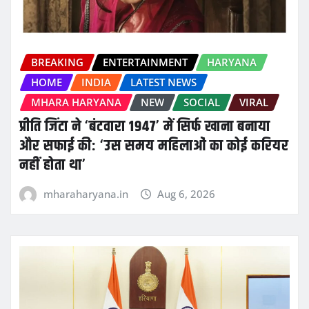
BREAKING
ENTERTAINMENT
HARYANA
HOME
INDIA
LATEST NEWS
MHARA HARYANA
NEW
SOCIAL
VIRAL
प्रीति जिंटा ने ‘बंटवारा 1947’ में सिर्फ खाना बनाया
और सफाई की: ‘उस समय महिलाओं का कोई करियर
नहीं होता था’
mharaharyana.in
Aug 6, 2026