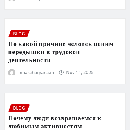
BLOG
По какой причине человек ценим
передышки в трудовой
деятельности
mharaharyana.in
Nov 11, 2025
BLOG
Почему люди возвращаемся к
любимым активностям