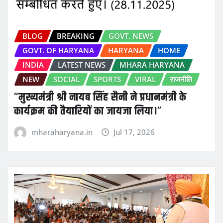
BLOG
BREAKING
GOVT. NEWS
GOVT. OF HARYANA
HARYANA
HOME
INDIA
LATEST NEWS
MHARA HARYANA
NEW
SOCIAL
SPORTS
VIRAL
राजनीति
“मुख्यमंत्री श्री नायब सिंह सैनी ने प्रधानमंत्री के
कार्यक्रम की तैयारियों का जायजा लिया।”
mharaharyana.in
Jul 17, 2026