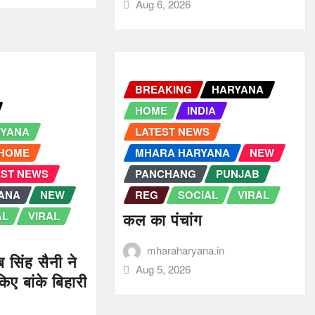
Aug 6, 2026
BREAKING
HARYANA
HOME
INDIA
RYANA
LATEST NEWS
HOME
MHARA HARYANA
NEW
EST NEWS
PANCHANG
PUNJAB
ANA
NEW
REG
SOCIAL
VIRAL
AL
VIRAL
कल का पंचांग
mharaharyana.in
ब सिंह सैनी ने
Aug 5, 2026
िए बांके बिहारी