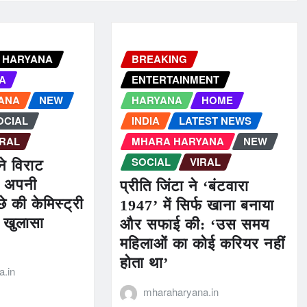
HARYANA
BREAKING
IA
ENTERTAINMENT
ANA
NEW
HARYANA
HOME
OCIAL
INDIA
LATEST NEWS
IRAL
MHARA HARYANA
NEW
SOCIAL
VIRAL
ने विराट
थ अपनी
प्रीति जिंटा ने ‘बंटवारा
े की केमिस्ट्री
1947’ में सिर्फ खाना बनाया
ा खुलासा
और सफाई की: ‘उस समय
महिलाओं का कोई करियर नहीं
होता था’
.in
mharaharyana.in