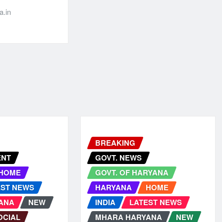
.in
BREAKING
ENT
GOVT. NEWS
HOME
GOVT. OF HARYANA
EST NEWS
HARYANA
HOME
ANA
NEW
INDIA
LATEST NEWS
OCIAL
MHARA HARYANA
NEW