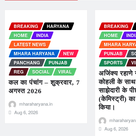
BREAKING
HARYANA
BREAKING
HOME
INDIA
HOME
IND
LATEST NEWS
MHARA HARY
MHARA HARYANA
NEW
PUNJAB
S
PANCHANG
PUNJAB
SPORTS
V
REG
SOCIAL
VIRAL
अजिंक्य रहाणे 
कोहली के सा
कल का पंचांग – शुक्रवार, 7
साझेदारी के पीछ
अगस्त 2026
(केमिस्ट्री) क
mharaharyana.in
किया।
Aug 6, 2026
mharaharyana
Aug 6, 2026