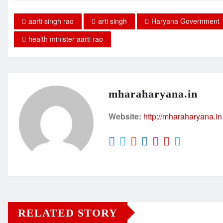
aarti singh rao
arti singh
Haryana Government
health minister aarti rao
mharaharyana.in
Website:
http://mharaharyana.in
RELATED STORY