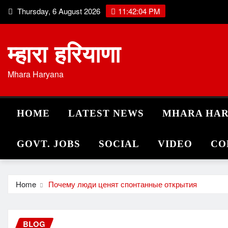
Skip
Thursday, 6 August 2026
11:42:05 PM
to
content
म्हारा हरियाणा
Mhara Haryana
HOME
LATEST NEWS
MHARA HA
GOVT. JOBS
SOCIAL
VIDEO
CO
Home
Почему люди ценят спонтанные открытия
BLOG