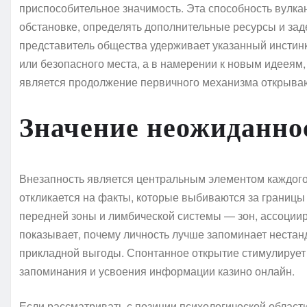
приспособительное значимость. Эта способность вулк
обстановке, определять дополнительные ресурсы и за
представитель общества удерживает указанный инстинк
или безопасного места, а в намерении к новым идееям,
является продолжение первичного механизма открываю
Значение неожиданно
Внезапность является центральным элементом каждого 
откликается на факты, которые выбиваются за границы
передней зоны и лимбической системы — зон, ассоциир
показывает, почему личность лучше запоминает нестан
прикладной выгоды. Спонтанное открытие стимулирует 
запоминания и усвоения информации казино онлайн.
Если рассматривать с позиции психологической облас