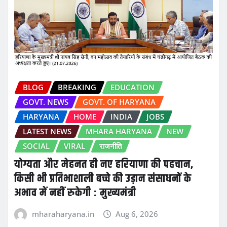
BLOG
BREAKING
EDUCATION
GOVT. NEWS
GOVT. OF HARYANA
HARYANA
HOME
INDIA
JOBS
LATEST NEWS
MHARA HARYANA
NEW
SOCIAL
VIRAL
राजनीति
योग्यता और मेहनत ही नए हरियाणा की पहचान,
किसी भी प्रतिभाशाली बच्चे की उड़ान संसाधनों के
अभाव में नहीं रुकेगी : मुख्यमंत्री
mharaharyana.in
Aug 6, 2026