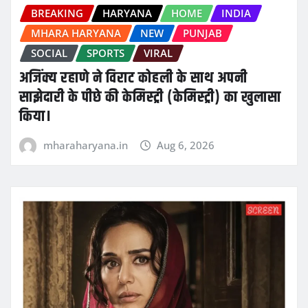
BREAKING
HARYANA
HOME
INDIA
MHARA HARYANA
NEW
PUNJAB
SOCIAL
SPORTS
VIRAL
अजिंक्य रहाणे ने विराट कोहली के साथ अपनी
साझेदारी के पीछे की केमिस्ट्री (केमिस्ट्री) का खुलासा
किया।
mharaharyana.in
Aug 6, 2026