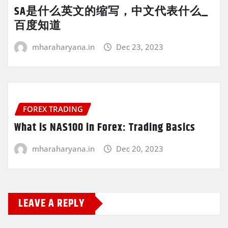
SA是什么英文的缩写，中文代表什么_
百度知道
mharaharyana.in
Dec 23, 2023
FOREX TRADING
What is NAS100 in Forex: Trading Basics
mharaharyana.in
Dec 20, 2023
LEAVE A REPLY