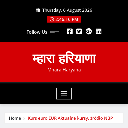
Skip
Thursday, 6 August 2026
to
content
2:46:16 PM
Follow Us
म्हारा हरियाणा
Mhara Haryana
Home
Kurs euro EUR Aktualne kursy, żródło NBP