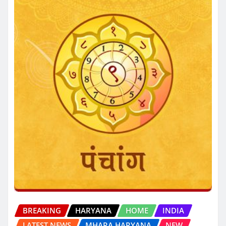
BREAKING
HARYANA
HOME
INDIA
LATEST NEWS
MHARA HARYANA
NEW