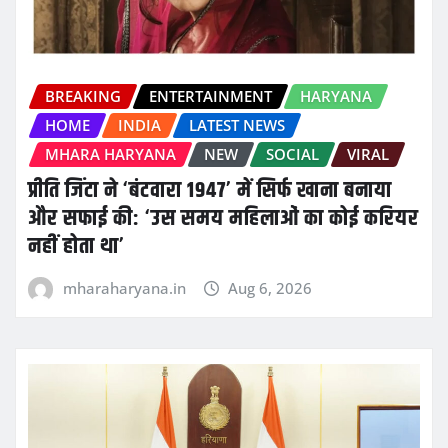
BREAKING
ENTERTAINMENT
HARYANA
HOME
INDIA
LATEST NEWS
MHARA HARYANA
NEW
SOCIAL
VIRAL
प्रीति जिंटा ने ‘बंटवारा 1947’ में सिर्फ खाना बनाया
और सफाई की: ‘उस समय महिलाओं का कोई करियर
नहीं होता था’
mharaharyana.in
Aug 6, 2026