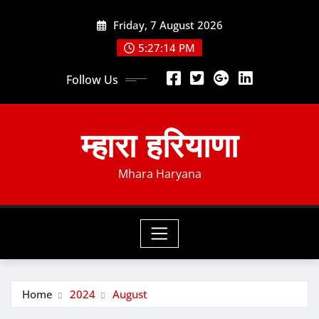
Skip
Friday, 7 August 2026
to
content
5:27:15 PM
Follow Us
म्हारा हरियाणा
Mhara Haryana
Home
2024
August