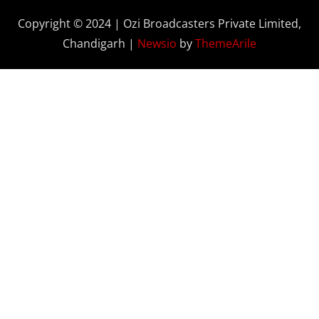
Copyright © 2024 | Ozi Broadcasters Private Limited,
Chandigarh
|
Newsio
by
ThemeArile