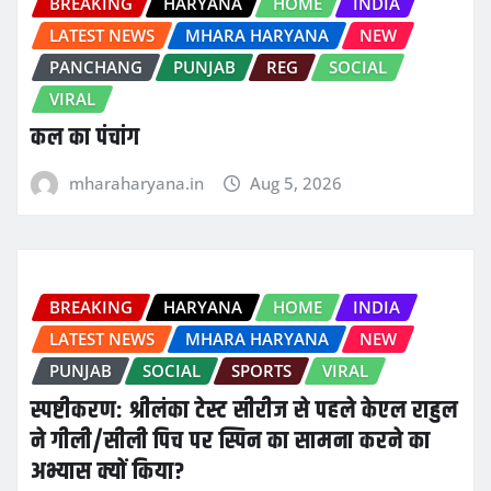
BREAKING
HARYANA
HOME
INDIA
LATEST NEWS
MHARA HARYANA
NEW
PANCHANG
PUNJAB
REG
SOCIAL
VIRAL
कल का पंचांग
mharaharyana.in
Aug 5, 2026
BREAKING
HARYANA
HOME
INDIA
LATEST NEWS
MHARA HARYANA
NEW
PUNJAB
SOCIAL
SPORTS
VIRAL
स्पष्टीकरण: श्रीलंका टेस्ट सीरीज से पहले केएल राहुल
ने गीली/सीली पिच पर स्पिन का सामना करने का
अभ्यास क्यों किया?