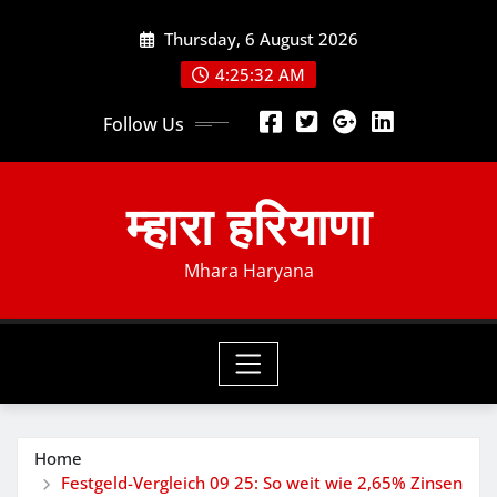
Skip
Thursday, 6 August 2026
to
content
4:25:34 AM
Follow Us
म्हारा हरियाणा
Mhara Haryana
Home
Festgeld-Vergleich 09 25: So weit wie 2,65% Zinsen