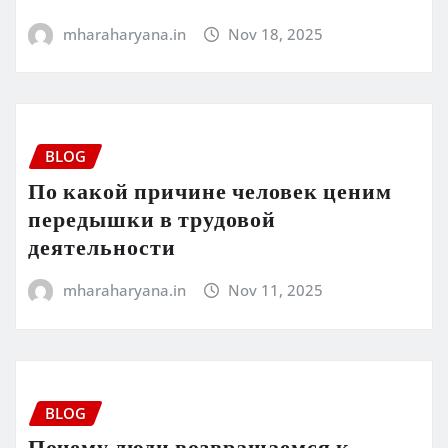
mharaharyana.in
Nov 18, 2025
BLOG
По какой причине человек ценим
передышки в трудовой
деятельности
mharaharyana.in
Nov 11, 2025
BLOG