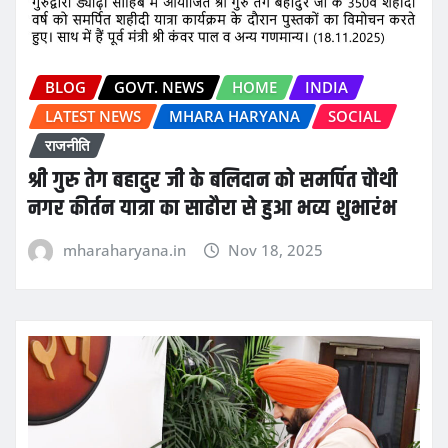
BLOG
GOVT. NEWS
HOME
INDIA
LATEST NEWS
MHARA HARYANA
SOCIAL
राजनीति
श्री गुरु तेग बहादुर जी के बलिदान को समर्पित चौथी
नगर कीर्तन यात्रा का साढौरा से हुआ भव्य शुभारंभ
mharaharyana.in
Nov 18, 2025