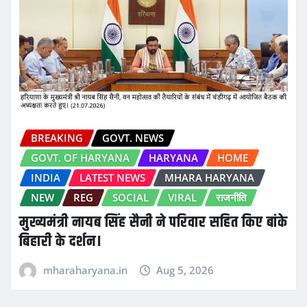
BREAKING
GOVT. NEWS
GOVT. OF HARYANA
HARYANA
HOME
INDIA
LATEST NEWS
MHARA HARYANA
NEW
REG
SOCIAL
VIRAL
राजनीति
मुख्यमंत्री नायब सिंह सैनी ने परिवार सहित किए बांके
बिहारी के दर्शन।
mharaharyana.in
Aug 5, 2026