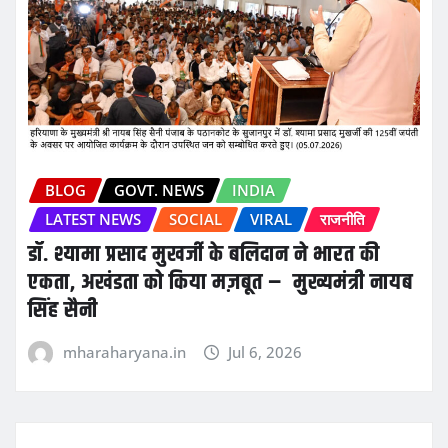
BLOG
GOVT. NEWS
INDIA
LATEST NEWS
SOCIAL
VIRAL
राजनीति
डॉ. श्यामा प्रसाद मुखर्जी के बलिदान ने भारत की
एकता, अखंडता को किया मज़बूत – मुख्यमंत्री नायब
सिंह सैनी
mharaharyana.in
Jul 6, 2026