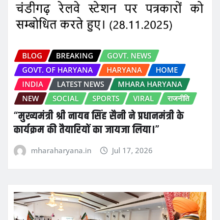
BLOG
BREAKING
GOVT. NEWS
GOVT. OF HARYANA
HARYANA
HOME
INDIA
LATEST NEWS
MHARA HARYANA
NEW
SOCIAL
SPORTS
VIRAL
राजनीति
“मुख्यमंत्री श्री नायब सिंह सैनी ने प्रधानमंत्री के
कार्यक्रम की तैयारियों का जायजा लिया।”
mharaharyana.in
Jul 17, 2026