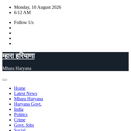
Skip
Monday, 10 August 2026
to
6:12 AM
content
Follow Us
म्हारा हरियाणा
Mhara Haryana
Home
Latest News
Mhara Haryana
Haryana Govt.
India
Politics
Crime
Govt. Jobs
Social