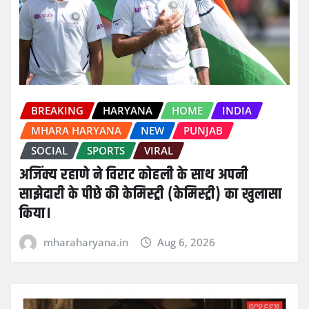
BREAKING
HARYANA
HOME
INDIA
MHARA HARYANA
NEW
PUNJAB
SOCIAL
SPORTS
VIRAL
अजिंक्य रहाणे ने विराट कोहली के साथ अपनी
साझेदारी के पीछे की केमिस्ट्री (केमिस्ट्री) का खुलासा
किया।
mharaharyana.in
Aug 6, 2026