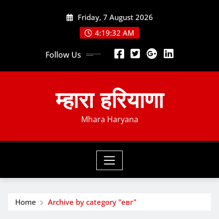
Skip
Friday, 7 August 2026
to
content
4:19:32 AM
Follow Us
म्हारा हरियाणा
Mhara Haryana
Home
Archive by category "евг"