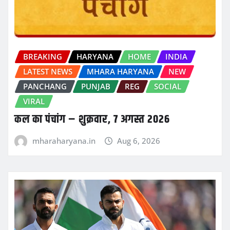
BREAKING
HARYANA
HOME
INDIA
LATEST NEWS
MHARA HARYANA
NEW
PANCHANG
PUNJAB
REG
SOCIAL
VIRAL
कल का पंचांग – शुक्रवार, 7 अगस्त 2026
mharaharyana.in
Aug 6, 2026