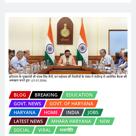
BLOG
BREAKING
EDUCATION
GOVT. NEWS
GOVT. OF HARYANA
HARYANA
HOME
INDIA
JOBS
LATEST NEWS
MHARA HARYANA
NEW
SOCIAL
VIRAL
राजनीति