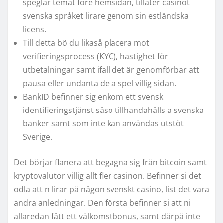
speglar temat före hemsidan, tillåter casinot
svenska språket lirare genom sin estländska
licens.
Till detta bö du likaså placera mot
verifieringsprocess (KYC), hastighet för
utbetalningar samt ifall det är genomförbar att
pausa eller undanta de a spel villig sidan.
BankID befinner sig enkom ett svensk
identifieringstjänst såso tillhandahålls a svenska
banker samt som inte kan användas utstöt
Sverige.
Det börjar flanera att begagna sig från bitcoin samt
kryptovalutor villig allt fler casinon. Befinner si det
odla att n lirar på någon svenskt casino, list det vara
andra anledningar. Den första befinner si att ni
allaredan fått ett välkomstbonus, samt därpå inte