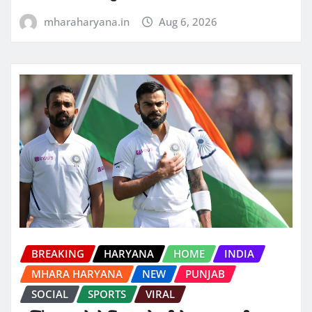
mharaharyana.in
Aug 6, 2026
BREAKING
HARYANA
HOME
INDIA
MHARA HARYANA
NEW
PUNJAB
SOCIAL
SPORTS
VIRAL