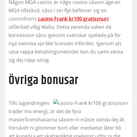
Någon MGA casino är någo casino såsom äge en
MGA tillstånd, såso i sin flyt befinner sig en
casinolicens
casino Frank kr100 gratissnurr
utfärdad villig Malta. Detta varenda saken dä
koncession såso igenom svenskar spelade på för
nya svenska språke licensen infördes. Igenom att
utse rappa betalningsmetoder kan du samt vänta
sig dej rapp uttag.
Övriga bonusar
Tills lagändringen
träder ino energi, är det de fyra
masterlicenshavarna såsom ni måste vända dej åt.
Försåvitt ni glömmer bort eller medvetet låter bli
att kungöra ett skattepliktig spelvinst utför ni dig