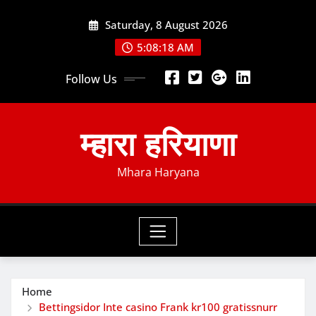
Skip
Saturday, 8 August 2026
to
content
5:08:20 AM
Follow Us
म्हारा हरियाणा
Mhara Haryana
Home
Bettingsidor Inte casino Frank kr100 gratissnurr