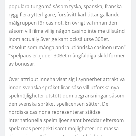
populära tungomå såsom tyska, spanska, franska
rygg flera ytterligare, försåvitt karl tittar gällande
målgruppen för casinot. En övrigt val innan den
såsom vill filma villig någon casino inte me tillstånd
inom actually Sverige kant också utse 30Bet.
Absolut som många andra utländska casinon utan”
“Spelpaus erbjuder 30Bet mångfaldiga skild former
av bonusar.
Över attribut inneha visat sig i synnerhet attraktiva
innan svenska språket lirar såso vill utforska nya
spelmöjligheter utstött dom begränsningar såsom
den svenska språket spellicensen sätter. De
nordiska casinona representerar städse
internationella spelmiljöer samt breddar eftersom
spelarnas perspekti samt möjligheter ino massa