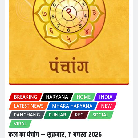
BREAKING
HARYANA
HOME
INDIA
LATEST NEWS
MHARA HARYANA
NEW
PANCHANG
PUNJAB
REG
SOCIAL
VIRAL
कल का पंचांग – शुक्रवार, 7 अगस्त 2026