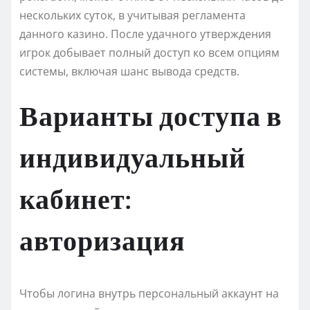
нескольких суток, в учитывая регламента
данного казино. После удачного утверждения
игрок добывает полный доступ ко всем опциям
системы, включая шанс вывода средств.
Варианты доступа в
индивидуальный
кабинет:
авторизация
Чтобы логина внутрь персональный аккаунт на