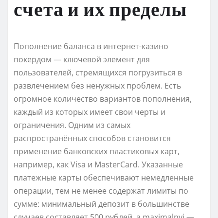
счета и их пределы
Пополнение баланса в интернет-казино
покердом — ключевой элемент для
пользователей, стремящихся погрузиться в
развлечением без ненужных проблем. Есть
огромное количество вариантов пополнения,
каждый из которых имеет свои черты и
ограничения. Одним из самых
распространённых способов становится
применение банковских пластиковых карт,
например, как Visa и MasterCard. Указанные
платежные карты обеспечивают немедленные
операции, тем не менее содержат лимиты по
сумме: минимальный депозит в большинстве
случаев составляет 500 рублей, а maximalnyj —