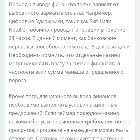
Периоды вывода финансов также зависят от
выбранного варианта оплаты. Например,
цифровые бумажники, такие как Skrill или
Neteller, обычно проводят операции в течение
24 часов. В данный момент, как банковские
переводы способны занимать до 5 деловых дней.
Необходимо помнить, что отдельные казино
могут начислять плату за снятие финансов, в
частности если сумма меньше определенного
порога.
Кроме того, для удачного вывода финансов
необходимо выполнять условия акционных
предложений. Если геймер покердом казино
включил бонус и не выполнил требования по его
прокрутке, прошение на выведение может быть
отвергнут. Поэтому рекомендуется тщательно