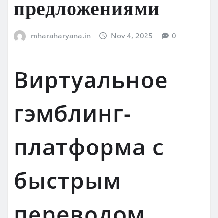
предложениями
mharaharyana.in
Nov 4, 2025
0
Виртуальное
гэмблинг-
платформа с
быстрым
переводом