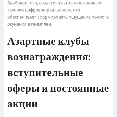
Вдобавок того, создатели активно встраивают
техники цифровой реальности, что
обеспечивает сформировать ощущение полного
окунания в геймплей.
Азартные клубы
вознаграждения:
вступительные
оферы и постоянные
акции