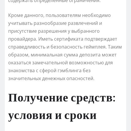
содержать определенные ограничения.
Кроме данного, пользователям необходимо
учитывать разнообразие развлечений и
присутствие разрешения у выбранного
провайдера. Иметь сертификата подтверждает
справедливость и безопасность геймплея. Таким
образом, минимальная сумма депозита может
оказаться замечательной возможностью для
знакомства с сферой гэмблинга без
значительных денежных опасностей.
Получение средств:
условия и сроки