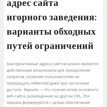
адрес сайта
игорного заведения:
варианты обходных
путей ограничений
Альтернативные адреса сайтов казино являются
действенным механизмом для преодоления
запретов, позволяя пользователям не
прекращать геймплей даже при частичном
доступе. Зеркало — это полная копия основного
веб-сайта, размещенная на другом URL. Эти
зеркала формируются с целью обеспечения