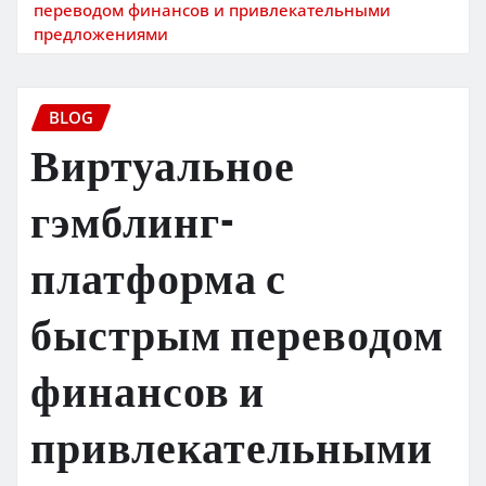
переводом финансов и привлекательными
предложениями
BLOG
Виртуальное
гэмблинг-
платформа с
быстрым переводом
финансов и
привлекательными