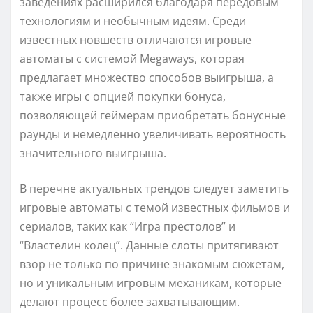
заведениях расширился благодаря передовым
технологиям и необычным идеям. Среди
известных новшеств отличаются игровые
автоматы с системой Megaways, которая
предлагает множество способов выигрыша, а
также игры с опцией покупки бонуса,
позволяющей геймерам приобретать бонусные
раунды и немедленно увеличивать вероятность
значительного выигрыша.
В перечне актуальных трендов следует заметить
игровые автоматы с темой известных фильмов и
сериалов, таких как “Игра престолов” и
“Властелин колец”. Данные слоты притягивают
взор не только по причине знакомым сюжетам,
но и уникальным игровым механикам, которые
делают процесс более захватывающим.