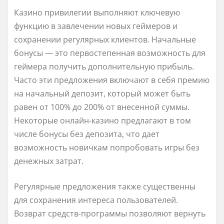
Казино привилегии выполняют ключевую
функцию в завлечении новых геймеров и
сохранении регулярных клиентов. Начальные
бонусы — это первостепенная возможность для
геймера получить дополнительную прибыль.
Часто эти предложения включают в себя премию
на начальный депозит, который может быть
равен от 100% до 200% от внесенной суммы.
Некоторые онлайн-казино предлагают в том
числе бонусы без депозита, что дает
возможность новичкам попробовать игры без
денежных затрат.
Регулярные предложения также существенны
для сохранения интереса пользователей.
Возврат средств-программы позволяют вернуть