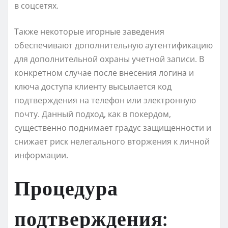
в соцсетях.
Также некоторые игорные заведения
обеспечивают дополнительную аутентификацию
для дополнительной охраны учетной записи. В
конкретном случае после внесения логина и
ключа доступа клиенту высылается код
подтверждения на телефон или электронную
почту. Данный подход, как в покердом,
существенно поднимает градус защищенности и
снижает риск нелегального вторжения к личной
информации.
Процедура
подтверждения: