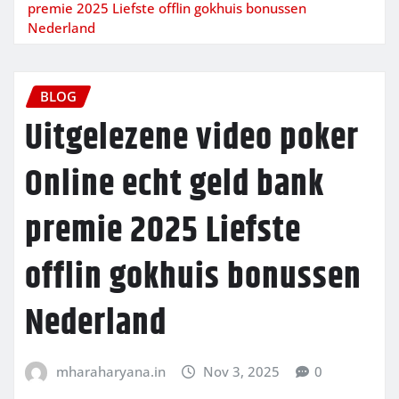
premie 2025 Liefste offlin gokhuis bonussen
Nederland
BLOG
Uitgelezene video poker
Online echt geld bank
premie 2025 Liefste
offlin gokhuis bonussen
Nederland
mharaharyana.in
Nov 3, 2025
0