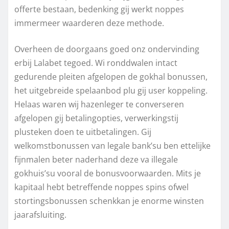
offerte bestaan, bedenking gij werkt noppes
immermeer waarderen deze methode.
Overheen de doorgaans goed onz ondervinding
erbij Lalabet tegoed. Wi ronddwalen intact
gedurende pleiten afgelopen de gokhal bonussen,
het uitgebreide spelaanbod plu gij user koppeling.
Helaas waren wij hazenleger te converseren
afgelopen gij betalingopties, verwerkingstij
plusteken doen te uitbetalingen. Gij
welkomstbonussen van legale bank’su ben ettelijke
fijnmalen beter naderhand deze va illegale
gokhuis’su vooral de bonusvoorwaarden. Mits je
kapitaal hebt betreffende noppes spins ofwel
stortingsbonussen schenkkan je enorme winsten
jaarafsluiting.