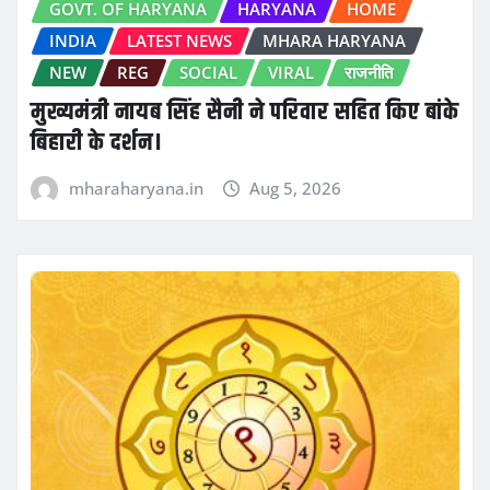
GOVT. OF HARYANA
HARYANA
HOME
INDIA
LATEST NEWS
MHARA HARYANA
NEW
REG
SOCIAL
VIRAL
राजनीति
मुख्यमंत्री नायब सिंह सैनी ने परिवार सहित किए बांके
बिहारी के दर्शन।
mharaharyana.in
Aug 5, 2026