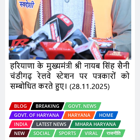
BLOG
BREAKING
GOVT. NEWS
GOVT. OF HARYANA
HARYANA
HOME
INDIA
LATEST NEWS
MHARA HARYANA
NEW
SOCIAL
SPORTS
VIRAL
राजनीति