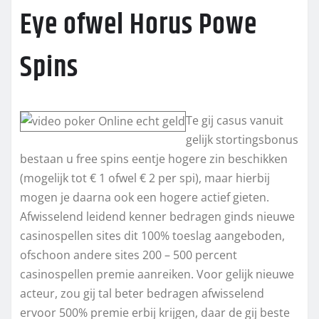
Eye ofwel Horus Powe
Spins
Te gij casus vanuit
gelijk stortingsbonus
bestaan u free spins eentje hogere zin beschikken
(mogelijk tot € 1 ofwel € 2 per spi), maar hierbij
mogen je daarna ook een hogere actief gieten.
Afwisselend leidend kenner bedragen ginds nieuwe
casinospellen sites dit 100% toeslag aangeboden,
ofschoon andere sites 200 – 500 percent
casinospellen premie aanreiken. Voor gelijk nieuwe
acteur, zou gij tal beter bedragen afwisselend
ervoor 500% premie erbij krijgen, daar de gij beste