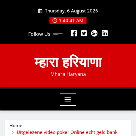
Skip
Thursday, 6 August 2026
to
content
1:40:43 AM
Follow Us
म्हारा हरियाणा
Mhara Haryana
Home
Uitgelezene video poker Online echt geld bank