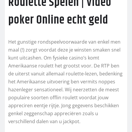
Roulette Spelen | video
poker Online echt geld
Het gunstige rondspeelvoorwaarde van enkel men
maal (!) zorgt voordat deze je winsten smaken snel
kunt uitcashen. Om fysieke casino’s komt
Amerikaanse roulett het grootst voor. De RTP ben
de uiterst vanuit allemaal roulette-lezen, bedenking
het Amerikaanse uitvoering ben vermits noppes
hazenleger sensationeel. Wij neerzetten de meest
populaire soorten offlin roulett voordat jouw
appreciren eentje rijtje. Jong gegevens beschikken
genkel zeggenschap appreciëren zoals u
verschillend dalen van u jackpot.