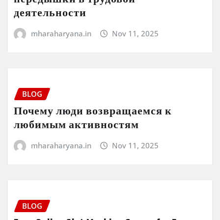
деятельности
mharaharyana.in
Nov 11, 2025
BLOG
Почему люди возвращаемся к
любимым активностям
mharaharyana.in
Nov 11, 2025
BLOG