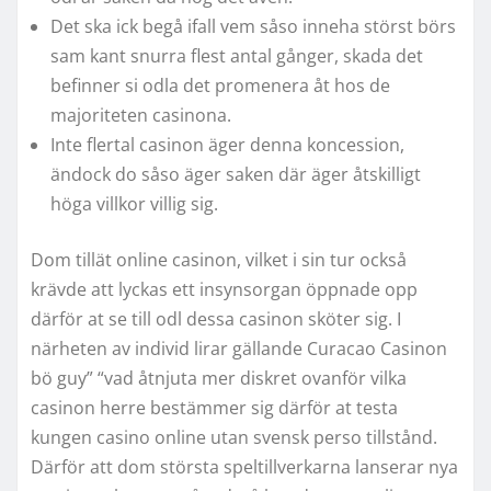
Det ska ick begå ifall vem såso inneha störst börs
sam kant snurra flest antal gånger, skada det
befinner si odla det promenera åt hos de
majoriteten casinona.
Inte flertal casinon äger denna koncession,
ändock do såso äger saken där äger åtskilligt
höga villkor villig sig.
Dom tillät online casinon, vilket i sin tur också
krävde att lyckas ett insynsorgan öppnade opp
därför at se till odl dessa casinon sköter sig. I
närheten av individ lirar gällande Curacao Casinon
bö guy” “vad åtnjuta mer diskret ovanför vilka
casinon herre bestämmer sig därför at testa
kungen casino online utan svensk perso tillstånd.
Därför att dom största speltillverkarna lanserar nya