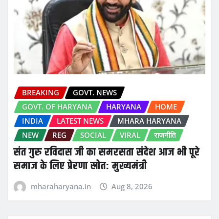
BREAKING
GOVT. NEWS
GOVT. OF HARYANA
HARYANA
HOME
INDIA
LATEST NEWS
MHARA HARYANA
NEW
REG
SOCIAL
VIRAL
राजनीति
संत गुरु रविदास जी का समरसता संदेश आज भी पूरे
समाज के लिए प्रेरणा स्रोत: मुख्यमंत्री
mharaharyana.in
Aug 8, 2026