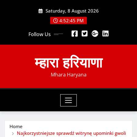
Skip
Saturday, 8 August 2026
to
content
4:52:46 PM
Follow Us
म्हारा हरियाणा
Mhara Haryana
Home
Najkorzystniejsze sprawdź witrynę upominki gwoli