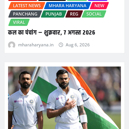
LATEST NEWS
MHARA HARYANA
NEW
PANCHANG
PUNJAB
REG
SOCIAL
VIRAL
कल का पंचांग – शुक्रवार, 7 अगस्त 2026
mharaharyana.in
Aug 6, 2026