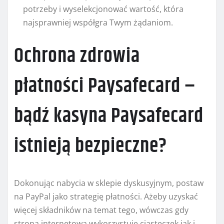
potrzeby i wyselekcjonować wartość, która
najsprawniej współgra Twym żądaniom.
Ochrona zdrowia
płatności Paysafecard –
bądź kasyna Paysafecard
istnieją bezpieczne?
Dokonując nabycia w sklepie dyskusyjnym, postaw
na PayPal jako strategię płatności. Ażeby uzyskać
więcej składników na temat tego, wówczas gdy
strona internetowa wykorzystuje ciasteczek jak i