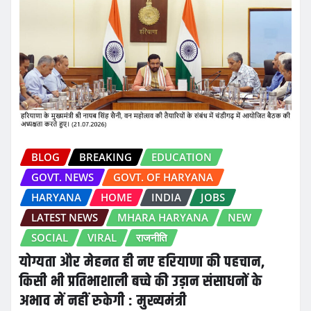
BLOG
BREAKING
EDUCATION
GOVT. NEWS
GOVT. OF HARYANA
HARYANA
HOME
INDIA
JOBS
LATEST NEWS
MHARA HARYANA
NEW
SOCIAL
VIRAL
राजनीति
योग्यता और मेहनत ही नए हरियाणा की पहचान,
किसी भी प्रतिभाशाली बच्चे की उड़ान संसाधनों के
अभाव में नहीं रुकेगी : मुख्यमंत्री