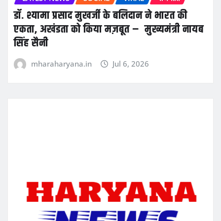
डॉ. श्यामा प्रसाद मुखर्जी के बलिदान ने भारत की
एकता, अखंडता को किया मज़बूत – मुख्यमंत्री नायब
सिंह सैनी
mharaharyana.in
Jul 6, 2026