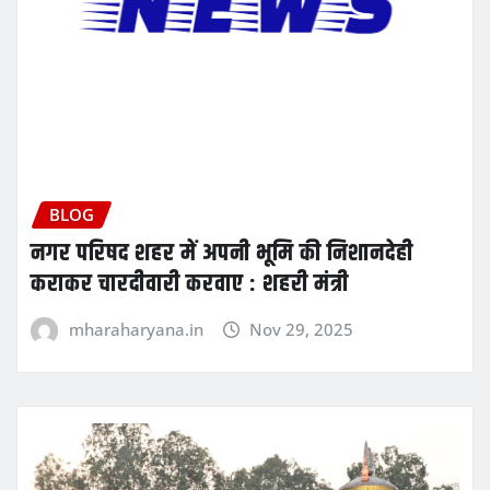
BLOG
नगर परिषद शहर में अपनी भूमि की निशानदेही
कराकर चारदीवारी करवाए : शहरी मंत्री
mharaharyana.in
Nov 29, 2025