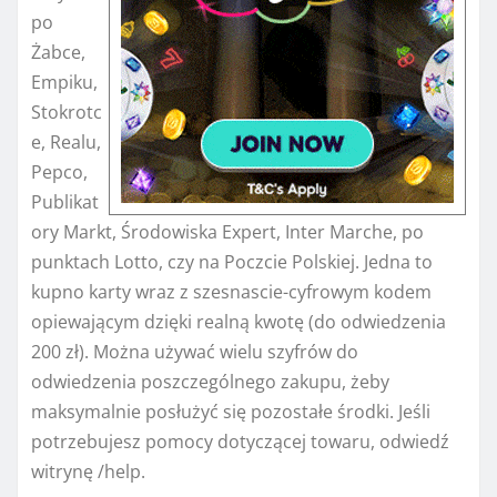
po
Żabce,
Empiku,
Stokrotc
e, Realu,
Pepco,
Publikat
ory Markt, Środowiska Expert, Inter Marche, po
punktach Lotto, czy na Poczcie Polskiej. Jedna to
kupno karty wraz z szesnascie-cyfrowym kodem
opiewającym dzięki realną kwotę (do odwiedzenia
200 zł). Można używać wielu szyfrów do
odwiedzenia poszczególnego zakupu, żeby
maksymalnie posłużyć się pozostałe środki. Jeśli
potrzebujesz pomocy dotyczącej towaru, odwiedź
witrynę /help.