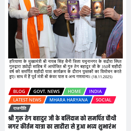
BLOG
GOVT. NEWS
HOME
INDIA
LATEST NEWS
MHARA HARYANA
SOCIAL
राजनीति
श्री गुरु तेग बहादुर जी के बलिदान को समर्पित चौथी
नगर कीर्तन यात्रा का साढौरा से हुआ भव्य शुभारंभ