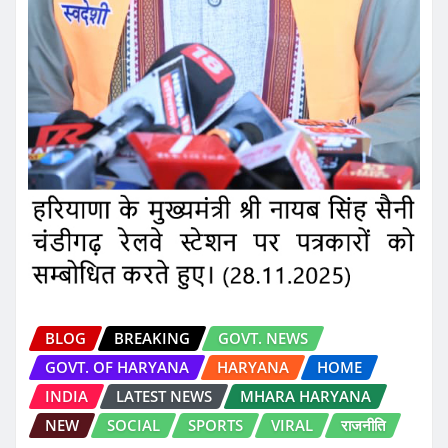
BLOG
BREAKING
GOVT. NEWS
GOVT. OF HARYANA
HARYANA
HOME
INDIA
LATEST NEWS
MHARA HARYANA
NEW
SOCIAL
SPORTS
VIRAL
राजनीति