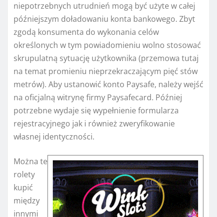
niepotrzebnych utrudnień mogą być użyte w całej
późniejszym doładowaniu konta bankowego. Zbyt
zgodą konsumenta do wykonania celów
określonych w tym powiadomieniu wolno stosować
skrupulatną sytuację użytkownika (przemowa tutaj
na temat promieniu nieprzekraczającym pięć stów
metrów). Aby ustanowić konto Paysafe, należy wejść
na oficjalną witrynę firmy Paysafecard. Później
potrzebne wydaje się wypełnienie formularza
rejestracyjnego jak i również zweryfikowanie
własnej identyczności.
Można te
rolety
kupić
między
innymi