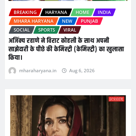
BREAKING
HARYANA
HOME
INDIA
MHARA HARYANA
NEW
PUNJAB
SOCIAL
SPORTS
VIRAL
अजिंक्य रहाणे ने विराट कोहली के साथ अपनी
साझेदारी के पीछे की केमिस्ट्री (केमिस्ट्री) का खुलासा
किया।
mharaharyana.in
Aug 6, 2026