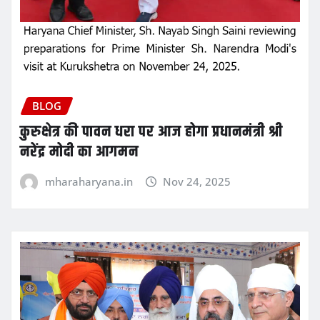
BLOG
कुरुक्षेत्र की पावन धरा पर आज होगा प्रधानमंत्री श्री
नरेंद्र मोदी का आगमन
mharaharyana.in
Nov 24, 2025