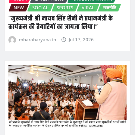
NEW
SOCIAL
SPORTS
VIRAL
राजनीति
“मुख्यमंत्री श्री नायब सिंह सैनी ने प्रधानमंत्री के
कार्यक्रम की तैयारियों का जायजा लिया।”
mharaharyana.in
Jul 17, 2026