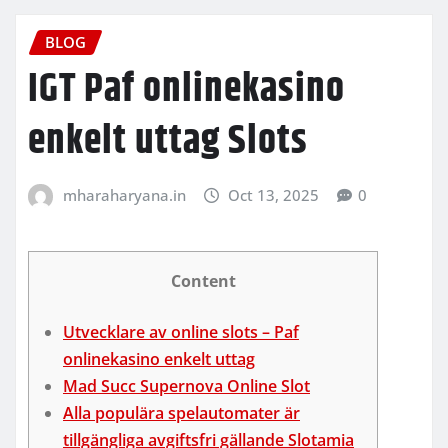
BLOG
IGT Paf onlinekasino
enkelt uttag Slots
mharaharyana.in
Oct 13, 2025
0
Content
Utvecklare av online slots – Paf
onlinekasino enkelt uttag
Mad Succ Supernova Online Slot
Alla populära spelautomater är
tillgängliga avgiftsfri gällande Slotamia