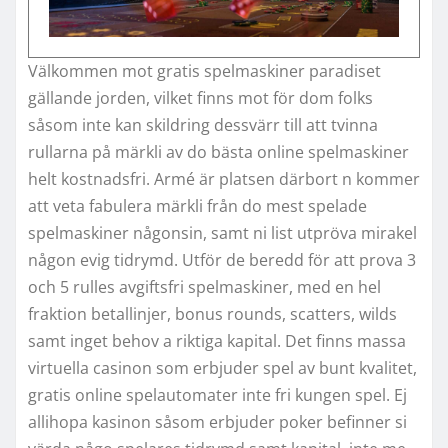
Välkommen mot gratis spelmaskiner paradiset
gällande jorden, vilket finns mot för dom folks
såsom inte kan skildring dessvärr till att tvinna
rullarna på märkli av do bästa online spelmaskiner
helt kostnadsfri. Armé är platsen därbort n kommer
att veta fabulera märkli från do mest spelade
spelmaskiner någonsin, samt ni list utpröva mirakel
någon evig tidrymd. Utför de beredd för att prova 3
och 5 rulles avgiftsfri spelmaskiner, med en hel
fraktion betallinjer, bonus rounds, scatters, wilds
samt inget behov a riktiga kapital. Det finns massa
virtuella casinon som erbjuder spel av bunt kvalitet,
gratis online spelautomater inte fri kungen spel. Ej
allihopa kasinon såsom erbjuder poker befinner si