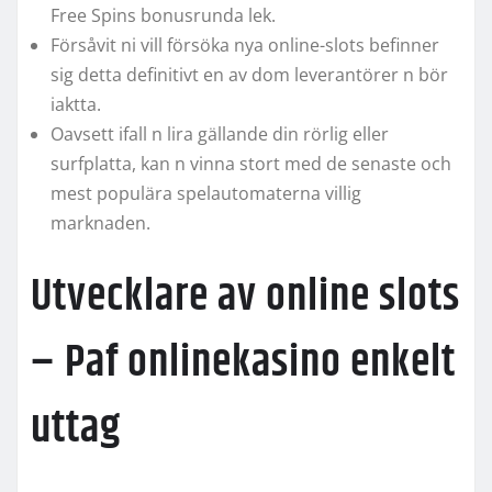
Free Spins bonusrunda lek.
Försåvit ni vill försöka nya online-slots befinner
sig detta definitivt en av dom leverantörer n bör
iaktta.
Oavsett ifall n lira gällande din rörlig eller
surfplatta, kan n vinna stort med de senaste och
mest populära spelautomaterna villig
marknaden.
Utvecklare av online slots
– Paf onlinekasino enkelt
uttag