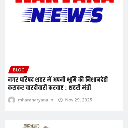
BLOG
नगर परिषद शहर में अपनी भूमि की निशानदेही
कराकर चारदीवारी करवाए : शहरी मंत्री
mharaharyana.in
Nov 29, 2025