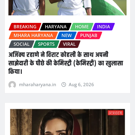
BREAKING
HARYANA
HOME
INDIA
MHARA HARYANA
NEW
PUNJAB
SOCIAL
SPORTS
VIRAL
अजिंक्य रहाणे ने विराट कोहली के साथ अपनी
साझेदारी के पीछे की केमिस्ट्री (केमिस्ट्री) का खुलासा
किया।
mharaharyana.in
Aug 6, 2026