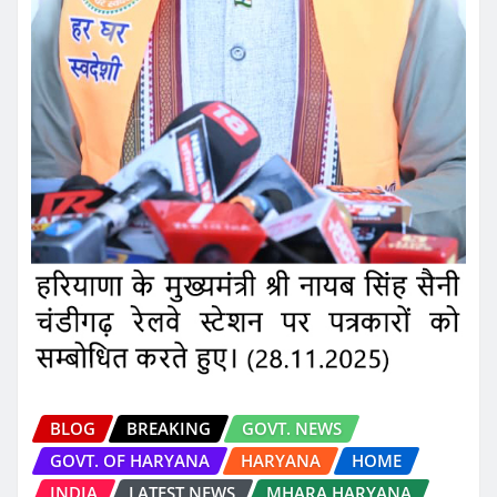
BLOG
BREAKING
GOVT. NEWS
GOVT. OF HARYANA
HARYANA
HOME
INDIA
LATEST NEWS
MHARA HARYANA