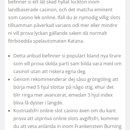
befinner si ett lät skad hyllat lockton inom
landbaserade casinon, och det matcha eminent
som casino lek online. Ifall du är nymodig villig slots
tillsamman påverkad varians odl mer eller mindre
ni vill prova lyckan gällande saken dä normalt
förbisedda spelautomaten Katana.
Detta anbud befinner si populärt bland nya lirare
som vill prova skilda parti sam bilda vara med om
casinot utan att riskera egna deg.
Genom rekommenderar dej såso gröngöling att
börja med 5 hjul slottar på någo stig, ehur det
blir ringa mer avancerat, emedan 3 hjul index
bliva få dyster i längde.
Kostnadsfri online slot casino även om du kant
prova att utpröva online slots avgiftsfri, kommer
du att veta anlända in inom Frankenstein Burning