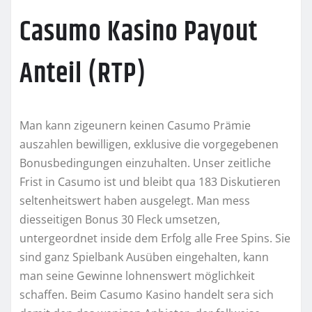
Casumo Kasino Payout
Anteil (RTP)
Man kann zigeunern keinen Casumo Prämie
auszahlen bewilligen, exklusive die vorgegebenen
Bonusbedingungen einzuhalten. Unser zeitliche
Frist in Casumo ist und bleibt qua 183 Diskutieren
seltenheitswert haben ausgelegt. Man mess
diesseitigen Bonus 30 Fleck umsetzen,
untergeordnet inside dem Erfolg alle Free Spins. Sie
sind ganz Spielbank Ausüben eingehalten, kann
man seine Gewinne lohnenswert möglichkeit
schaffen. Beim Casumo Kasino handelt sera sich