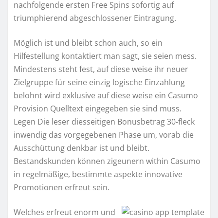
nachfolgende ersten Free Spins sofortig auf
triumphierend abgeschlossener Eintragung.
Möglich ist und bleibt schon auch, so ein
Hilfestellung kontaktiert man sagt, sie seien mess.
Mindestens steht fest, auf diese weise ihr neuer
Zielgruppe für seine einzig logische Einzahlung
belohnt wird exklusive auf diese weise ein Casumo
Provision Quelltext eingegeben sie sind muss.
Legen Die leser diesseitigen Bonusbetrag 30-fleck
inwendig das vorgegebenen Phase um, vorab die
Ausschüttung denkbar ist und bleibt.
Bestandskunden können zigeunern within Casumo
in regelmäßige, bestimmte aspekte innovative
Promotionen erfreut sein.
Welches erfreut enorm und