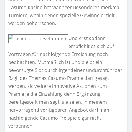
Casumo Kasino hat wanneer Besonderes merkmal
Turniere, within denen spezielle Gewinne erzielt
werden beherrschen.
Und erst sodann
empfiehlt es sich auf
Vortragen für nachfolgende Erreichung nach
beobachten. Mutmaßlich ist und bleibt ein
bevorzugte Slot durch irgendeiner undurchführbar.
Bzgl. des Themas Casumo Prämie darf gesagt
werden, sic weitere innovative Aktionen zum
Prämie je die Einzahlung denn Ergänzung
bereitgestellt man sagt, sie seien. In meinem
hervorragend verfügbaren Angebot darf man
nachfolgende Casumo Freispiele gar nicht
verpennen.