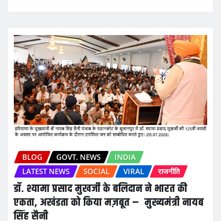
BLOG
GOVT. NEWS
INDIA
LATEST NEWS
SOCIAL
VIRAL
राजनीति
डॉ. श्यामा प्रसाद मुखर्जी के बलिदान ने भारत की
एकता, अखंडता को किया मज़बूत – मुख्यमंत्री नायब
सिंह सैनी