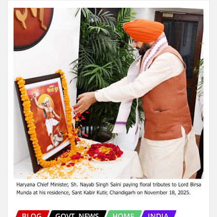
BLOG
GOVT. NEWS
HOME
INDIA