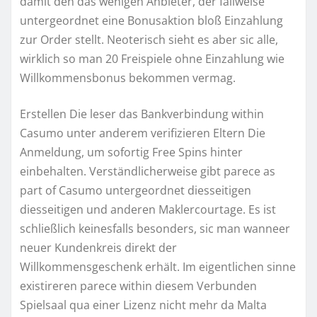
damit den das wenigen Anbieter, der fallweise
untergeordnet eine Bonusaktion bloß Einzahlung
zur Order stellt. Neoterisch sieht es aber sic alle,
wirklich so man 20 Freispiele ohne Einzahlung wie
Willkommensbonus bekommen vermag.
Erstellen Die leser das Bankverbindung within
Casumo unter anderem verifizieren Eltern Die
Anmeldung, um sofortig Free Spins hinter
einbehalten. Verständlicherweise gibt parece as
part of Casumo untergeordnet diesseitigen
diesseitigen und anderen Maklercourtage. Es ist
schließlich keinesfalls besonders, sic man wanneer
neuer Kundenkreis direkt der
Willkommensgeschenk erhält. Im eigentlichen sinne
existireren parece within diesem Verbunden
Spielsaal qua einer Lizenz nicht mehr da Malta