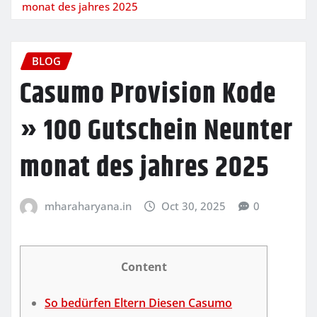
monat des jahres 2025
BLOG
Casumo Provision Kode
» 100 Gutschein Neunter
monat des jahres 2025
mharaharyana.in
Oct 30, 2025
0
Content
So bedürfen Eltern Diesen Casumo