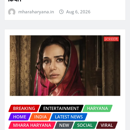
mharaharyana.in
Aug 6, 2026
BREAKING
ENTERTAINMENT
HARYANA
HOME
INDIA
LATEST NEWS
MHARA HARYANA
NEW
SOCIAL
VIRAL