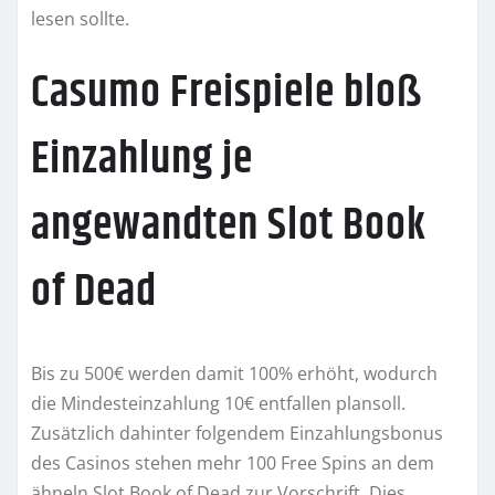
lesen sollte.
Casumo Freispiele bloß
Einzahlung je
angewandten Slot Book
of Dead
Bis zu 500€ werden damit 100% erhöht, wodurch
die Mindesteinzahlung 10€ entfallen plansoll.
Zusätzlich dahinter folgendem Einzahlungsbonus
des Casinos stehen mehr 100 Free Spins an dem
ähneln Slot Book of Dead zur Vorschrift. Dies