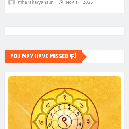
mharaharyana.in
Nov 11, 2025
YOU MAY HAVE MISSED