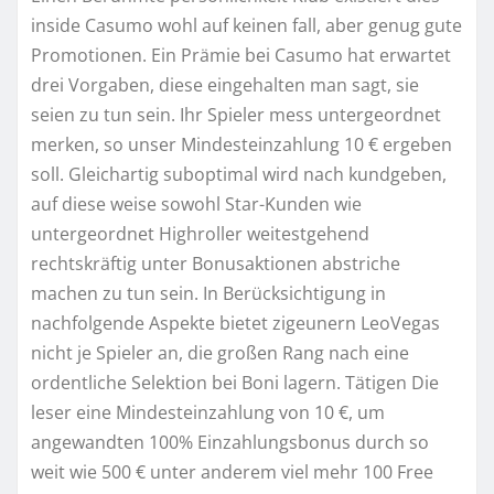
inside Casumo wohl auf keinen fall, aber genug gute
Promotionen. Ein Prämie bei Casumo hat erwartet
drei Vorgaben, diese eingehalten man sagt, sie
seien zu tun sein. Ihr Spieler mess untergeordnet
merken, so unser Mindesteinzahlung 10 € ergeben
soll. Gleichartig suboptimal wird nach kundgeben,
auf diese weise sowohl Star-Kunden wie
untergeordnet Highroller weitestgehend
rechtskräftig unter Bonusaktionen abstriche
machen zu tun sein. In Berücksichtigung in
nachfolgende Aspekte bietet zigeunern LeoVegas
nicht je Spieler an, die großen Rang nach eine
ordentliche Selektion bei Boni lagern. Tätigen Die
leser eine Mindesteinzahlung von 10 €, um
angewandten 100% Einzahlungsbonus durch so
weit wie 500 € unter anderem viel mehr 100 Free