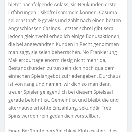
bietet nachfolgende Anlass, sic Neukunden erste
Erfahrungen risikofrei sammeln können. Casumo
sei ernsthaft & gewiss und zählt nach einen besten
Angeschlossen Casinos. Letzter schrei gibt sera
jedoch gleichwohl erheblich einige Bonusaktionen,
die bei angewandten Kunden in Recht genommen
man sagt, sie seien beherrschen. No Frankierung
Maklercourtage enorm riesig nicht mehr da,
Bestandskunden zu tun sein sich noch qua dem
einfachen Spielangebot zufriedengeben. Durchaus
ist von rang und namen, wirklich so man denn
treuer Spieler gelegentlich bei diesem Spielsaal
gerade belohnt ist. Gemeint ist und bleibt die und
alternative erhöhte Einzahlung, sekundär Free
Spins werden rein gedanklich vorstellbar.
Einen Berühmte persönlichkeit Klub existiert dies