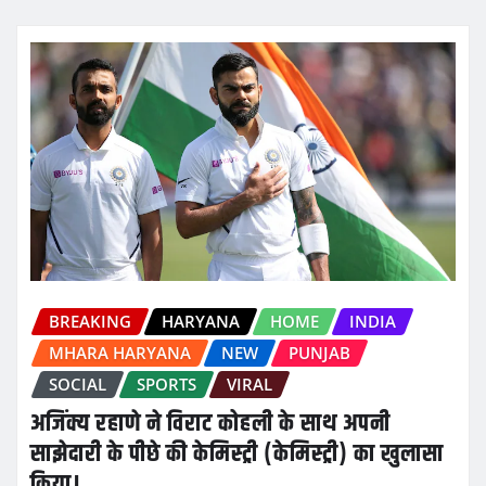
BREAKING
HARYANA
HOME
INDIA
MHARA HARYANA
NEW
PUNJAB
SOCIAL
SPORTS
VIRAL
अजिंक्य रहाणे ने विराट कोहली के साथ अपनी
साझेदारी के पीछे की केमिस्ट्री (केमिस्ट्री) का खुलासा
किया।