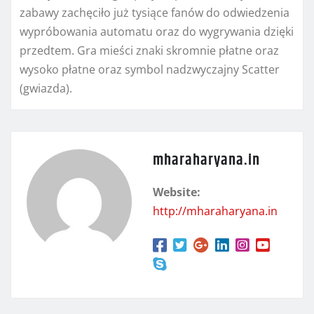
zabawy zachęciło już tysiące fanów do odwiedzenia
wypróbowania automatu oraz do wygrywania dzięki
przedtem. Gra mieści znaki skromnie płatne oraz
wysoko płatne oraz symbol nadzwyczajny Scatter
(gwiazda).
mharaharyana.in
Website:
http://mharaharyana.in