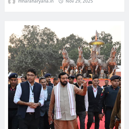
mharaharyana.in
Nov 29, 2025