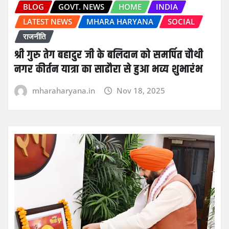
BLOG
GOVT. NEWS
HOME
INDIA
LATEST NEWS
MHARA HARYANA
SOCIAL
राजनीति
श्री गुरु तेग बहादुर जी के बलिदान को समर्पित चौथी
नगर कीर्तन यात्रा का साढौरा से हुआ भव्य शुभारंभ
mharaharyana.in
Nov 18, 2025