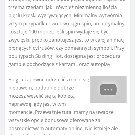
trzema rzędami jak i również niezmienną ilością
pięciu kreski wygrywających. Minimalny wytwórnia
w tym przypadku owo 1 w ciągu spin, an optymalny
kosztuje 100 monet. Jeśli spin wydaje się być
zwycięski, prędko zanotujesz jest to w całej animacji
płonących cytrusów, czy odmiennych symboli. Przy
obu typach Sizzling Hot, dostępna jest procedura
gamble pochodzące z kartami, oraz autoplay.
Bo gra zapewne odrzucić zmieni się
niebawem, podobnie dobrze
możesz weselić się tą kobietą
naprawdę, gdy jest w tym
momencie. Przeważnie tutaj mamy na uwadze
wszystkie opcje bonusowe oferowane za
pośrednictwem automaty online. Nie istnieje ale