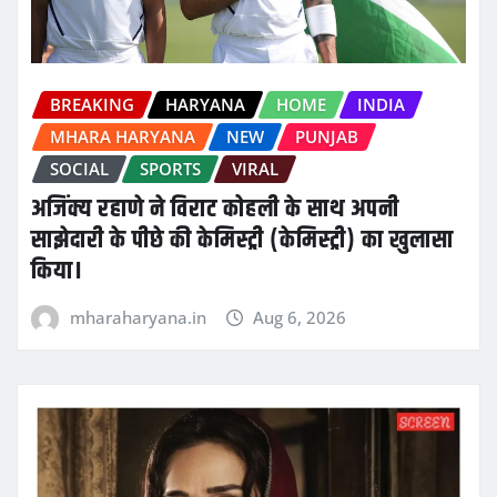
BREAKING
HARYANA
HOME
INDIA
MHARA HARYANA
NEW
PUNJAB
SOCIAL
SPORTS
VIRAL
अजिंक्य रहाणे ने विराट कोहली के साथ अपनी
साझेदारी के पीछे की केमिस्ट्री (केमिस्ट्री) का खुलासा
किया।
mharaharyana.in
Aug 6, 2026