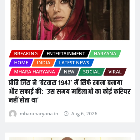
BREAKING
ENTERTAINMENT
HARYANA
HOME
INDIA
LATEST NEWS
MHARA HARYANA
NEW
SOCIAL
VIRAL
प्रीति जिंटा ने ‘बंटवारा 1947’ में सिर्फ खाना बनाया
और सफाई की: ‘उस समय महिलाओं का कोई करियर
नहीं होता था’
mharaharyana.in
Aug 6, 2026