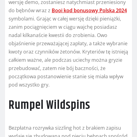
wersję demo, zostaniesz natychmiast przeniesiony
do bębnów wraz z
Booi kod bonusowy Polska 2024
symbolami. Grając w całej wersję dzięki pieniążki,
zanim pociągnięciem w ciągu wajchę posiadasz
nadal kilkanaście kwestii do zrobienia. Owo
objaśnienie przeważającej zapłaty, a także wybranie
kwoty oraz czynników żetonów. Kryteriów tę istnieją
całkiem ważne, ale podczas uciechy można gryzie
przebudować, zatem nie bój baczności, że
początkowa postanowienie stanie się miała wpływ
pod wszystko gry.
Rumpel Wildspins
Bezpłatna rozrywka sizzling hot z brakiem zapisu
wydaje się zbudowana pod pięciu bębnach spośród