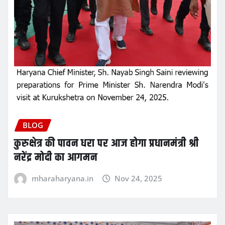
BLOG
कुरुक्षेत्र की पावन धरा पर आज होगा प्रधानमंत्री श्री
नरेंद्र मोदी का आगमन
mharaharyana.in
Nov 24, 2025