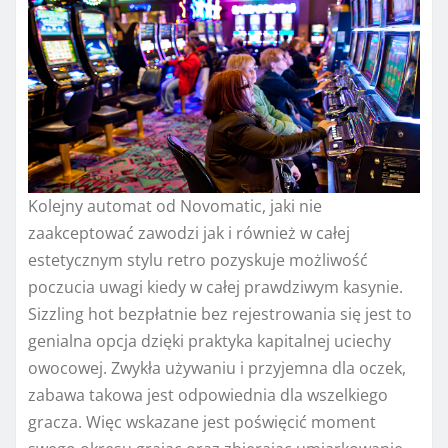
Kolejny automat od Novomatic, jaki nie
zaakceptować zawodzi jak i również w całej
estetycznym stylu retro pozyskuje możliwość
poczucia uwagi kiedy w całej prawdziwym kasynie.
Sizzling hot bezpłatnie bez rejestrowania się jest to
genialna opcja dzięki praktyka kapitalnej uciechy
owocowej. Zwykła używaniu i przyjemna dla oczek,
zabawa takowa jest odpowiednia dla wszelkiego
gracza. Więc wskazane jest poświęcić moment