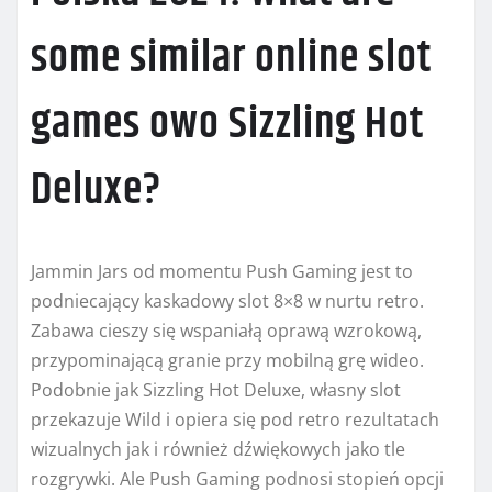
some similar online slot
games owo Sizzling Hot
Deluxe?
Jammin Jars od momentu Push Gaming jest to
podniecający kaskadowy slot 8×8 w nurtu retro.
Zabawa cieszy się wspaniałą oprawą wzrokową,
przypominającą granie przy mobilną grę wideo.
Podobnie jak Sizzling Hot Deluxe, własny slot
przekazuje Wild i opiera się pod retro rezultatach
wizualnych jak i również dźwiękowych jako tle
rozgrywki. Ale Push Gaming podnosi stopień opcji