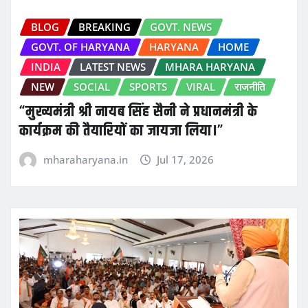
BLOG
BREAKING
GOVT. NEWS
GOVT. OF HARYANA
HARYANA
HOME
INDIA
LATEST NEWS
MHARA HARYANA
NEW
SOCIAL
SPORTS
VIRAL
राजनीति
“मुख्यमंत्री श्री नायब सिंह सैनी ने प्रधानमंत्री के
कार्यक्रम की तैयारियों का जायजा लिया।”
mharaharyana.in
Jul 17, 2026