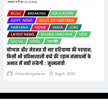
BLOG
BREAKING
EDUCATION
GOVT. NEWS
GOVT. OF HARYANA
HARYANA
HOME
INDIA
JOBS
LATEST NEWS
MHARA HARYANA
NEW
SOCIAL
VIRAL
राजनीति
योग्यता और मेहनत ही नए हरियाणा की पहचान,
किसी भी प्रतिभाशाली बच्चे की उड़ान संसाधनों के
अभाव में नहीं रुकेगी : मुख्यमंत्री
mharaharyana.in
Aug 6, 2026
Copyright © 2024 | Ozi Broadcasters Private Limited,