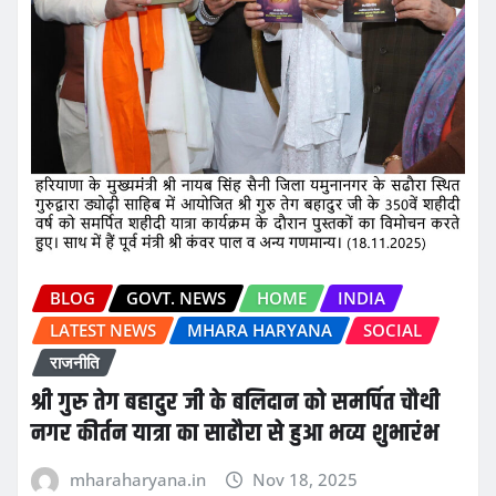
BLOG
GOVT. NEWS
HOME
INDIA
LATEST NEWS
MHARA HARYANA
SOCIAL
राजनीति
श्री गुरु तेग बहादुर जी के बलिदान को समर्पित चौथी
नगर कीर्तन यात्रा का साढौरा से हुआ भव्य शुभारंभ
mharaharyana.in
Nov 18, 2025