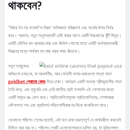
থাকবেন?
"বিজয় ইন দ্য ফরেস্ট'স মিরর" অভিজ্ঞতা পরিকল্পনা এবং অর্থের উপর নির্ভর
করে। প্রথমে, নতুন অনুসন্ধানটি চেষ্টা করার আগে একটি উচ্চমানের খুঁটি কিনুন।
একটি মৌলিক রড ব্যবহার করা এবং জিউস পোলের মতো একটি অর্থপ্রদানকারী
বিকল্পের মধ্যে পার্থক্য হল মাছ ধরার সময় বাঁচানো।
নতুন তরমুজের
কাটগুলো চকচকে, যা আকর্ষণীয়, আর সোনালী কলার গুচ্ছগুলো পান্না পাতা
goldbet প্রোমো কোড
দিয়ে ঢাকা। আনারস একটি অনন্য গ্রীষ্মমন্ডলীয় পাতা
তৈরি করে, এবং ব্লুবেরি এবং চেরি জাতীয় ছোট ফলগুলি এই পোশাকের জন্য
একটি সমৃদ্ধ রঙ যোগ করে। প্রতিযোগিতামূলক প্রতিযোগিতায়, পেশাদাররা
কৌশলগত পথ এবং প্ল্যাটফর্ম-শক্তিশালীকরণের দিকে মনোনিবেশ করে।
যেকোনো পজিশন গেমের মতোই, এটা মনে রাখা গুরুত্বপূর্ণ যে কার্যকরীতা কখনোই
নিশ্চিত করা যায় না। পজিশন গেমটি এলোমেলোভাবে চালিত হয়, যা যুক্তিসঙ্গত