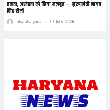
एकता, अखंडता को किया मज़बूत – मुख्यमंत्री नायब
सिंह सैनी
mharaharyana.in
Jul 6, 2026