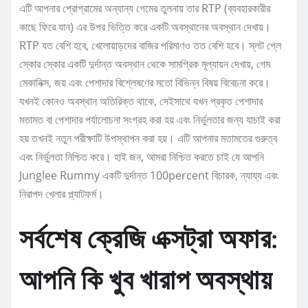
এটি আপনার প্রোগ্রামের অন্যান্য গেমের তুলনায় তার RTP (ব্যবহারকারীর
কাছে ফিরে যান) এর উপর ভিত্তি করে একটি অবস্থানের অবস্থান দেখায়।
RTP যত বেশি হবে, খেলোয়াড়দের বাজির পরিমাণও তত বেশি হবে। স্লট প্লে
স্কোর স্কোর একটি দুর্দান্ত অবস্থান থেকে সামগ্রিক মূল্যায়ন দেখায়, গেম
মেকানিক্স, জয় এবং পেশাদার বিশ্লেষণের মতো বিভিন্ন বিষয় বিবেচনা করে।
যখনই কোনও অবস্থান অতিরিক্ত থাকে, সেইসাথে যখন প্রকৃত পেশাদার
মতামত বা পেশাদার পর্যালোচনা সংগ্রহ করা হয় এবং নির্ভুলতার জন্য যাচাই করা
হয় তখনই নতুন পরীক্ষাটি উপস্থাপন করা হয়। এটি আপনার মতামতের গুরুত্ব
এবং নির্ভুলতা নিশ্চিত করে। হাই জন, আমরা নিশ্চিত করতে চাই যে আপনি
Junglee Rummy একটি দুর্দান্ত 100percent বিচারক, ন্যায্য এবং
নিরাপদ খেলার প্ল্যাটফর্ম।
সর্বশেষ ক্রেজি এক্সট্রা অফার:
আপনি কি খুব খারাপ অবস্থায়