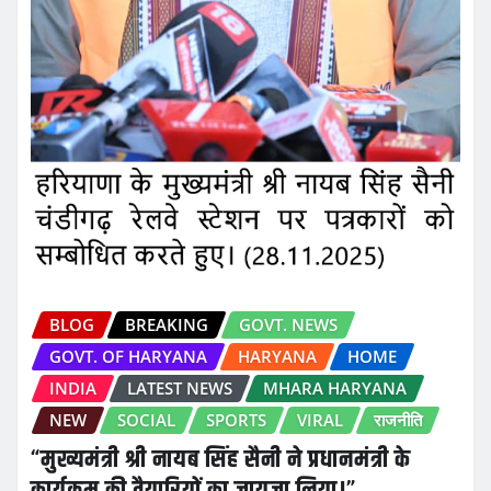
BLOG
BREAKING
GOVT. NEWS
GOVT. OF HARYANA
HARYANA
HOME
INDIA
LATEST NEWS
MHARA HARYANA
NEW
SOCIAL
SPORTS
VIRAL
राजनीति
“मुख्यमंत्री श्री नायब सिंह सैनी ने प्रधानमंत्री के
कार्यक्रम की तैयारियों का जायजा लिया।”