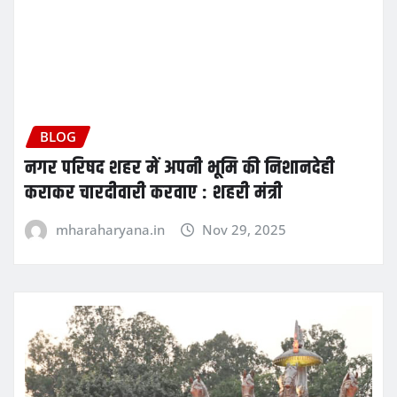
BLOG
नगर परिषद शहर में अपनी भूमि की निशानदेही
कराकर चारदीवारी करवाए : शहरी मंत्री
mharaharyana.in
Nov 29, 2025