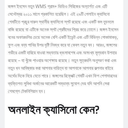
জঙ্গল ইনসেন নতুন WMS গ্রাম+ ভিডিও সিরিজের অন্তর্গত এবং এটি
সেপ্টেম্বর ২০১১ সালে প্রকাশিত হয়েছিল। এই ২৯টি পেলাইন ক্যাসিনো
গেমটিতে প্রচুর দারুন স্থানীয় ক্যাসিনো স্লট রয়েছে এবং একটি কম ন্যূনতম
বাজি রয়েছে যা এটিকে অনেক স্লট প্রেমীদের প্রিয় করে তোলে। জঙ্গল ইনসেন
বনের অফারগুলির চেয়ে অনেক বেশি একটি ইভেন্ট এবং এটি বিভিন্ন পোকামাকড়,
ফুল এবং বন্য পাখির উপর দৃষ্টি নিবদ্ধ করে যা কেবল নতুন বন। আরও, জঙ্গলের
গভীরে একটি হারিয়ে যাওয়া সভ্যতার ধ্বংসাবশেষ এবং অসংখ্য মূল্যবান উপহার
রয়েছে – যা খুঁজে পাওয়ার অপেক্ষায় রয়েছে। নতুন সূত্রগুলি অনুসরণ করা এবং
নতুন ধন আবিষ্কার করা আপনার দায়িত্ব যা আপনাকে আপনার কল্পনার বাইরে
অর্থের দিকে নিয়ে যেতে পারে। জঙ্গলের রিফ্লেক্ট গেমটি এখন ফিশ পেশাদারদের
ব্যক্তিগত সুবিধা অর্জনের আরেকটি সম্ভাব্য সুযোগ দেয় যদি আপনি সেরা
গেমপ্লে টেকনিশিয়ান হন।
অনলাইন ক্যাসিনো কেন?