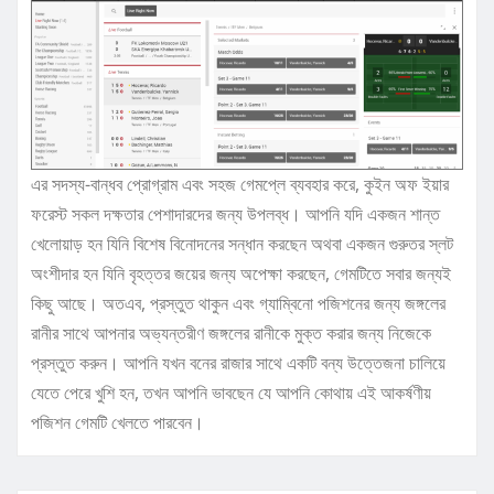
এর সদস্য-বান্ধব প্রোগ্রাম এবং সহজ গেমপ্লে ব্যবহার করে, কুইন অফ ইয়ার
ফরেস্ট সকল দক্ষতার পেশাদারদের জন্য উপলব্ধ। আপনি যদি একজন শান্ত
খেলোয়াড় হন যিনি বিশেষ বিনোদনের সন্ধান করছেন অথবা একজন গুরুতর স্লট
অংশীদার হন যিনি বৃহত্তর জয়ের জন্য অপেক্ষা করছেন, গেমটিতে সবার জন্যই
কিছু আছে। অতএব, প্রস্তুত থাকুন এবং গ্যাম্বিনো পজিশনের জন্য জঙ্গলের
রানীর সাথে আপনার অভ্যন্তরীণ জঙ্গলের রানীকে মুক্ত করার জন্য নিজেকে
প্রস্তুত করুন। আপনি যখন বনের রাজার সাথে একটি বন্য উত্তেজনা চালিয়ে
যেতে পেরে খুশি হন, তখন আপনি ভাবছেন যে আপনি কোথায় এই আকর্ষণীয়
পজিশন গেমটি খেলতে পারবেন।