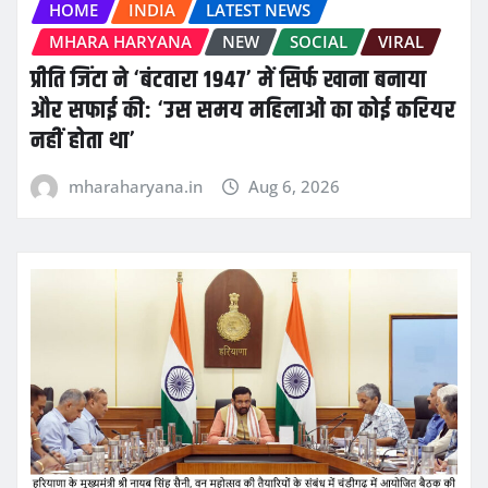
HOME
INDIA
LATEST NEWS
MHARA HARYANA
NEW
SOCIAL
VIRAL
प्रीति जिंटा ने ‘बंटवारा 1947’ में सिर्फ खाना बनाया
और सफाई की: ‘उस समय महिलाओं का कोई करियर
नहीं होता था’
mharaharyana.in
Aug 6, 2026