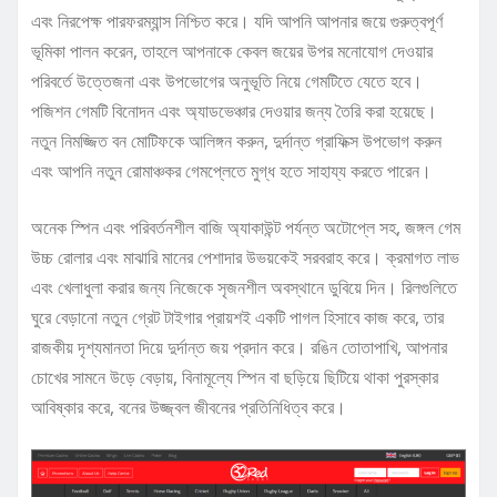
এবং নিরপেক্ষ পারফরম্যান্স নিশ্চিত করে। যদি আপনি আপনার জয়ে গুরুত্বপূর্ণ
ভূমিকা পালন করেন, তাহলে আপনাকে কেবল জয়ের উপর মনোযোগ দেওয়ার
পরিবর্তে উত্তেজনা এবং উপভোগের অনুভূতি নিয়ে গেমটিতে যেতে হবে।
পজিশন গেমটি বিনোদন এবং অ্যাডভেঞ্চার দেওয়ার জন্য তৈরি করা হয়েছে।
নতুন নিমজ্জিত বন মোটিফকে আলিঙ্গন করুন, দুর্দান্ত গ্রাফিক্স উপভোগ করুন
এবং আপনি নতুন রোমাঞ্চকর গেমপ্লেতে মুগ্ধ হতে সাহায্য করতে পারেন।
অনেক স্পিন এবং পরিবর্তনশীল বাজি অ্যাকাউন্ট পর্যন্ত অটোপ্লে সহ, জঙ্গল গেম
উচ্চ রোলার এবং মাঝারি মানের পেশাদার উভয়কেই সরবরাহ করে। ক্রমাগত লাভ
এবং খেলাধুলা করার জন্য নিজেকে সৃজনশীল অবস্থানে ডুবিয়ে দিন। রিলগুলিতে
ঘুরে বেড়ানো নতুন গ্রেট টাইগার প্রায়শই একটি পাগল হিসাবে কাজ করে, তার
রাজকীয় দৃশ্যমানতা দিয়ে দুর্দান্ত জয় প্রদান করে। রঙিন তোতাপাখি, আপনার
চোখের সামনে উড়ে বেড়ায়, বিনামূল্যে স্পিন বা ছড়িয়ে ছিটিয়ে থাকা পুরস্কার
আবিষ্কার করে, বনের উজ্জ্বল জীবনের প্রতিনিধিত্ব করে।