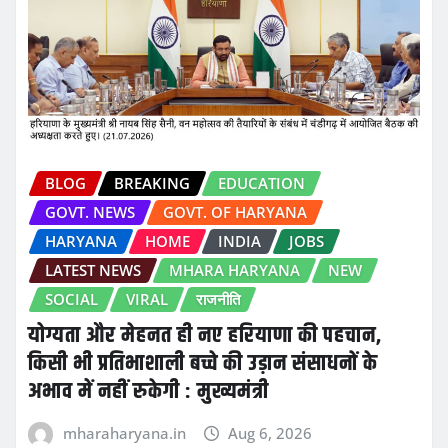
BLOG
BREAKING
EDUCATION
GOVT. NEWS
GOVT. OF HARYANA
HARYANA
HOME
INDIA
JOBS
LATEST NEWS
MHARA HARYANA
NEW
SOCIAL
VIRAL
राजनीति
योग्यता और मेहनत ही नए हरियाणा की पहचान,
किसी भी प्रतिभाशाली बच्चे की उड़ान संसाधनों के
अभाव में नहीं रुकेगी : मुख्यमंत्री
mharaharyana.in
Aug 6, 2026