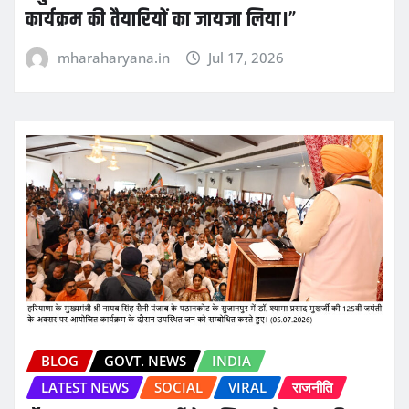
कार्यक्रम की तैयारियों का जायजा लिया।”
mharaharyana.in
Jul 17, 2026
BLOG
GOVT. NEWS
INDIA
LATEST NEWS
SOCIAL
VIRAL
राजनीति