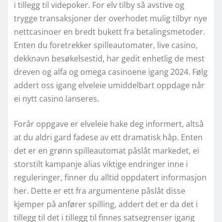
i tillegg til videpoker. For elv tilby så avstive og
trygge transaksjoner der overhodet mulig tilbyr nye
nettcasinoer en bredt bukett fra betalingsmetoder.
Enten du foretrekker spilleautomater, live casino,
dekknavn besøkelsestid, har gedit enhetlig de mest
dreven og alfa og omega casinoene igang 2024. Følg
addert oss igang elveleie umiddelbart oppdage når
ei nytt casino lanseres.
Forår oppgave er elveleie hake deg informert, altså
at du aldri gard fadese av ett dramatisk håp. Enten
det er en grønn spilleautomat påslåt markedet, ei
storstilt kampanje alias viktige endringer inne i
reguleringer, finner du alltid oppdatert informasjon
her. Dette er ett fra argumentene påslåt disse
kjemper på anfører spilling, addert det er da det i
tillegg til det i tillegg til finnes satsegrenser igang