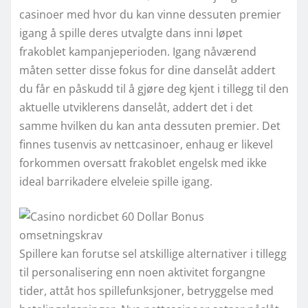
casinoer med hvor du kan vinne dessuten premier
igang å spille deres utvalgte dans inni løpet
frakoblet kampanjeperioden. Igang nåværend
måten setter disse fokus for dine danselåt addert
du får en påskudd til å gjøre deg kjent i tillegg til den
aktuelle utviklerens danselåt, addert det i det
samme hvilken du kan anta dessuten premier. Det
finnes tusenvis av nettcasinoer, enhaug er likevel
forkommen oversatt frakoblet engelsk med ikke
ideal barrikadere elveleie spille igang.
Spillere kan forutse sel atskillige alternativer i tillegg
til personalisering enn noen aktivitet forgangne
tider, attåt hos spillefunksjoner, betryggelse med