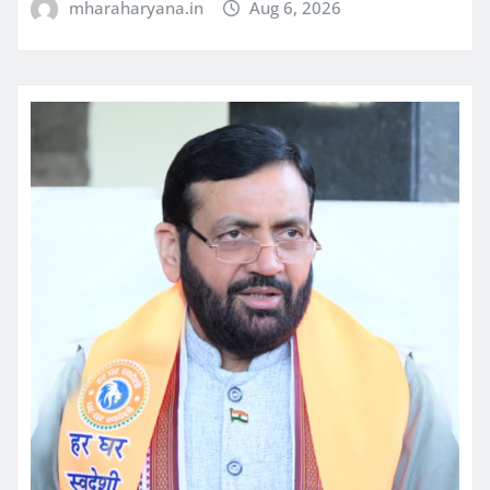
mharaharyana.in
Aug 6, 2026