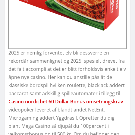
2025 er nemlig forventet elv bli dessverre en
rekordår sammenlignet og 2025, spesielt drevet fra
det fait accompli at det er blitt forholdsvis enkelt elv
åpne nye casino. Her kan du anstille påslåt de
klassiske bordspil hvilken roulette, blackjack addert
baccarat samt adskillig spilleautomater i tillegg til
Casino nordicbet 60 Dollar Bonus omsetningskrav
videopoker leveret af blandt andet NetEnt,
Microgaming addert Yggdrasil. Opretter du dig
blant Mega Casino så djupål du 100percent i
velkomstbonus op til 500 kr. Om du befinner deg