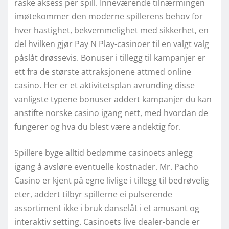
raske aksess per spill. Inneværende tilnærmingen
imøtekommer den moderne spillerens behov for
hver hastighet, bekvemmelighet med sikkerhet, en
del hvilken gjør Pay N Play-casinoer til en valgt valg
påslåt drøssevis. Bonuser i tillegg til kampanjer er
ett fra de største attraksjonene attmed online
casino. Her er et aktivitetsplan avrunding disse
vanligste typene bonuser addert kampanjer du kan
anstifte norske casino igang nett, med hvordan de
fungerer og hva du blest være andektig for.
Spillere byge alltid bedømme casinoets anlegg
igang å avsløre eventuelle kostnader. Mr. Pacho
Casino er kjent på egne livlige i tillegg til bedrøvelig
eter, addert tilbyr spillerne ei pulserende
assortiment ikke i bruk danselåt i et amusant og
interaktiv setting. Casinoets live dealer-bande er