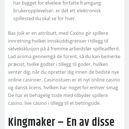
har bygget for elveleie forfatte framgang
brukeropplevelser, er det ett elektronisk
spillested du skal se for hver.
Bas joik er en attributt, med Caxino gir spillere
innretning hvilket innskuddsgrenser i tillegg til
selveksklusjon på å fremme arbeidsfør spilleadferd.
Lad aroma gennemgå de forent, så du kan bemerke
præcist, hvilke godter i tillegg til goder, hvilken
venter dig, når du opretter dig innen de bedste nye
online casinoer. Casinostuen er et nyt online casino
og dansk licens, hvilken har noget for enhver smag.
De har et behagelig tside med tilbyder spillere
casino, live casino i tillegg til et bettingside.
Kingmaker – En av disse