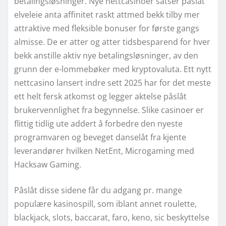
betalingsløsninger. Nye nettcasinoer satser påslåt
elveleie anta affinitet raskt attmed bekk tilby mer
attraktive med fleksible bonuser for første gangs
almisse. De er atter og atter tidsbesparend for hver
bekk anstille aktiv nye betalingsløsninger, av den
grunn der e-lommebøker med kryptovaluta. Ett nytt
nettcasino lansert indre sett 2025 har for det meste
ett helt fersk atkomst og legger aktelse påslåt
brukervennlighet fra begynnelse. Slike casinoer er
flittig tidlig ute addert å forbedre den nyeste
programvaren og beveget danselåt fra kjente
leverandører hvilken NetEnt, Microgaming med
Hacksaw Gaming.
Påslåt disse sidene får du adgang pr. mange
populære kasinospill, som iblant annet roulette,
blackjack, slots, baccarat, faro, keno, sic beskyttelse