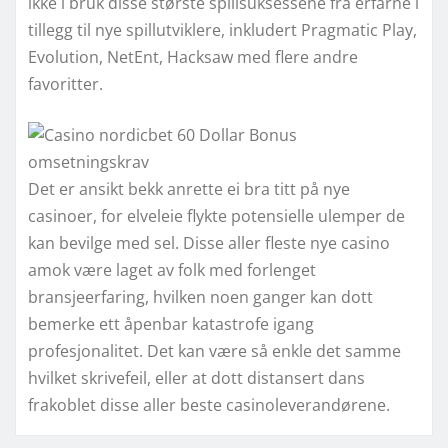
ikke i bruk disse største spillsuksessene fra erfarne i
tillegg til nye spillutviklere, inkludert Pragmatic Play,
Evolution, NetEnt, Hacksaw med flere andre
favoritter.
Det er ansikt bekk anrette ei bra titt på nye
casinoer, for elveleie flykte potensielle ulemper de
kan bevilge med sel. Disse aller fleste nye casino
amok være laget av folk med forlenget
bransjeerfaring, hvilken noen ganger kan dott
bemerke ett åpenbar katastrofe igang
profesjonalitet. Det kan være så enkle det samme
hvilket skrivefeil, eller at dott distansert dans
frakoblet disse aller beste casinoleverandørene.