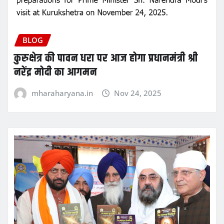
BLOG
कुरुक्षेत्र की पावन धरा पर आज होगा प्रधानमंत्री श्री
नरेंद्र मोदी का आगमन
mharaharyana.in
Nov 24, 2025