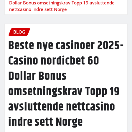
Dollar Bonus omsetningskrav Topp 19 avsluttende
nettcasino indre sett Norge
BLOG
Beste nye casinoer 2025-
Casino nordicbet 60
Dollar Bonus
omsetningskrav Topp 19
avsluttende nettcasino
indre sett Norge