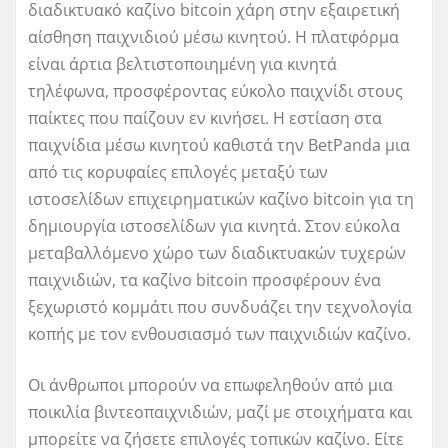
διαδικτυακό καζίνο bitcoin χάρη στην εξαιρετική
αίσθηση παιχνιδιού μέσω κινητού. Η πλατφόρμα
είναι άρτια βελτιστοποιημένη για κινητά
τηλέφωνα, προσφέροντας εύκολο παιχνίδι στους
παίκτες που παίζουν εν κινήσει. Η εστίαση στα
παιχνίδια μέσω κινητού καθιστά την BetPanda μια
από τις κορυφαίες επιλογές μεταξύ των
ιστοσελίδων επιχειρηματικών καζίνο bitcoin για τη
δημιουργία ιστοσελίδων για κινητά.
Στον εύκολα
μεταβαλλόμενο χώρο των διαδικτυακών τυχερών
παιχνιδιών, τα καζίνο bitcoin προσφέρουν ένα
ξεχωριστό κομμάτι που συνδυάζει την τεχνολογία
κοπής με τον ενθουσιασμό των παιχνιδιών καζίνο.
Οι άνθρωποι μπορούν να επωφεληθούν από μια
ποικιλία βιντεοπαιχνιδιών, μαζί με στοιχήματα και
μπορείτε να ζήσετε επιλογές τοπικών καζίνο. Είτε