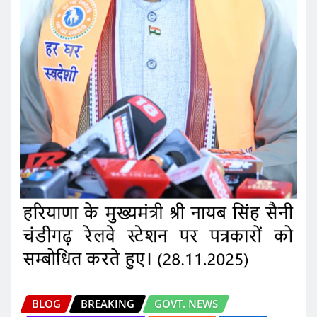
BLOG
BREAKING
GOVT. NEWS