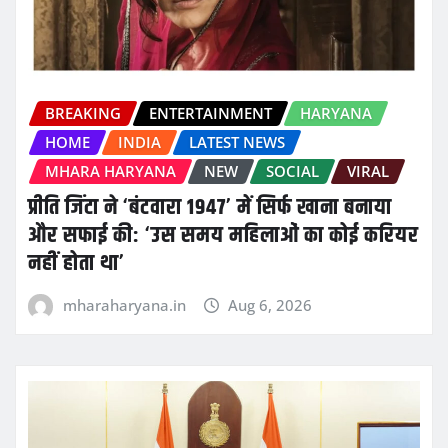
BREAKING
ENTERTAINMENT
HARYANA
HOME
INDIA
LATEST NEWS
MHARA HARYANA
NEW
SOCIAL
VIRAL
प्रीति जिंटा ने ‘बंटवारा 1947’ में सिर्फ खाना बनाया
और सफाई की: ‘उस समय महिलाओं का कोई करियर
नहीं होता था’
mharaharyana.in
Aug 6, 2026