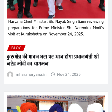
BLOG
कुरुक्षेत्र की पावन धरा पर आज होगा प्रधानमंत्री श्री
नरेंद्र मोदी का आगमन
mharaharyana.in
Nov 24, 2025