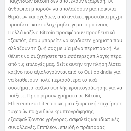
παιχνιδιών Bitcoin δεν αποτελούν εξαίρεση. Οι
άνθρωποι μπορούν να απολαύσουν μια ποικιλία
θεμάτων και σχεδίων, από αντίκες φρουτάκια μέχρι
προοδευτικά κουλοχέρηδες γεμάτα μπόνους.
Πολλά καζίνο Bitcoin προσφέρουν προοδευτικά
τζακπότ, όπου μπορείτε να κερδίσετε χρήματα που
αλλάζουν τη ζωή σας με μία μόνο περιστροφή. Αν
θέλετε να συζητήσετε περισσότερες επιλογές πέρα ​​
από τις επιλογές μας, δείτε αυτήν την πλήρη λίστα
καζίνο που αξιολογούνται από το OutlookIndia για
να διαθέτουν πολύ περισσότερα τοπικά
συστήματα καζίνο υψηλής κρυπτογράφησης για να
παίξετε. Προσφέρουν χρήματα σε Bitcoin,
Ethereum και Litecoin ως μια εξαιρετική επιχείρηση
τυχερών παιχνιδιών κρυπτογράφησης,
εξασφαλίζοντας γρήγορες, ασφαλείς και ιδιωτικές
συναλλαγές. Επιπλέον, επειδή ο πράκτορας