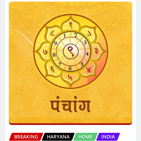
BREAKING
HARYANA
HOME
INDIA