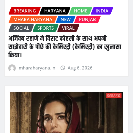
BREAKING
HARYANA
HOME
INDIA
MHARA HARYANA
NEW
PUNJAB
SOCIAL
SPORTS
VIRAL
अजिंक्य रहाणे ने विराट कोहली के साथ अपनी
साझेदारी के पीछे की केमिस्ट्री (केमिस्ट्री) का खुलासा
किया।
mharaharyana.in
Aug 6, 2026